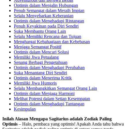
Adventurous dan Berjiwa Bebas
Optimis dalam Menjalin Hubungan
Penuh Semangat dalam Meraih Impian
Selalu Menyebarkan Keberanian
Optimis dalam Menghadapi Rintangan
Penuh Keyakinan pada Diri Sendiri
Suka Membantu Orang Lain
Selalu Memiliki Rencana dan Tujuan
Menghargai Kebahagiaan dan Kebebasan
Menjaga Semangat Positif
Optimis dalam Mencari Solusi
Memiliki Jiwa Petualang
Senang Berbagi Pengetahuan
Optimis dalam Menghadapi Perubahan
Suka Menantang Diri Sendiri
Optimis dalam Menerima Kritik
Memiliki Jiwa Humoris
Selalu Membangkitkan Semangat Orang Lain
Optimis dalam Menjaga Harmoni
Melihat Potensi dalam Setiap Kesempatan
Optimis dalam Menghadapi Tantangan
Kesimpulan
Inilah Alasan Mengapa Sagitarius adalah Zodiak Paling
Optimis
– Halo, pembaca yang optimis! Apakah Anda tahu bahwa