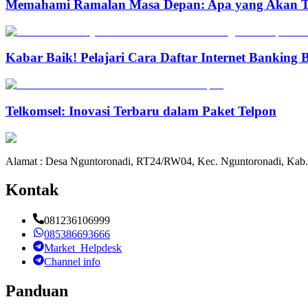
Memahami Ramalan Masa Depan: Apa yang Akan T
Kabar Baik! Pelajari Cara Daftar Internet Banking
Telkomsel: Inovasi Terbaru dalam Paket Telpon
Alamat : Desa Nguntoronadi, RT24/RW04, Kec. Nguntoronadi, Kab.
Kontak
081236106999
085386693666
Market_Helpdesk
Channel info
Panduan