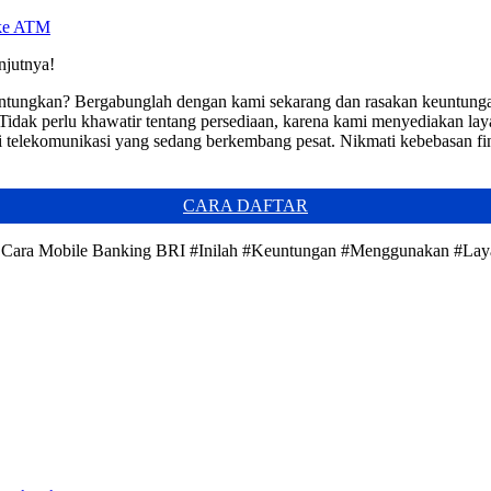
 ke ATM
njutnya!
ntungkan? Bergabunglah dengan kami sekarang dan rasakan keuntungan 
Tidak perlu khawatir tentang persediaan, karena kami menyediakan laya
i telekomunikasi yang sedang berkembang pesat. Nikmati kebebasan fin
CARA DAFTAR
an Cara Mobile Banking BRI #Inilah #Keuntungan #Menggunakan #La