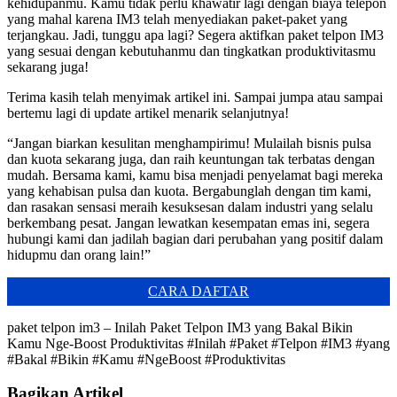
kehidupanmu. Kamu tidak perlu khawatir lagi dengan biaya telepon
yang mahal karena IM3 telah menyediakan paket-paket yang
terjangkau. Jadi, tunggu apa lagi? Segera aktifkan paket telpon IM3
yang sesuai dengan kebutuhanmu dan tingkatkan produktivitasmu
sekarang juga!
Terima kasih telah menyimak artikel ini. Sampai jumpa atau sampai
bertemu lagi di update artikel menarik selanjutnya!
“Jangan biarkan kesulitan menghampirimu! Mulailah bisnis pulsa
dan kuota sekarang juga, dan raih keuntungan tak terbatas dengan
mudah. Bersama kami, kamu bisa menjadi penyelamat bagi mereka
yang kehabisan pulsa dan kuota. Bergabunglah dengan tim kami,
dan rasakan sensasi meraih kesuksesan dalam industri yang selalu
berkembang pesat. Jangan lewatkan kesempatan emas ini, segera
hubungi kami dan jadilah bagian dari perubahan yang positif dalam
hidupmu dan orang lain!”
CARA DAFTAR
paket telpon im3 – Inilah Paket Telpon IM3 yang Bakal Bikin
Kamu Nge-Boost Produktivitas #Inilah #Paket #Telpon #IM3 #yang
#Bakal #Bikin #Kamu #NgeBoost #Produktivitas
Bagikan Artikel