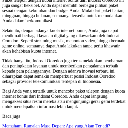
Paket telepon dengan kuota internet bonus dari Indosat Ooredoo ini
juga sangat fleksibel. Anda dapat memilih berbagai pilihan paket
sesuai dengan kebutuhan dan budget Anda. Mulai dari paket harian,
mingguan, hingga bulanan, semuanya tersedia untuk memudahkan
Anda dalam berkomunikasi.
Selain itu, dengan adanya kuota internet bonus, Anda juga dapat
menikmati berbagai layanan digital yang ditawarkan oleh Indosat
Ooredoo. Seperti streaming musik, menonton video, hingga bermain
game online, semuanya dapat Anda lakukan tanpa perlu khawatir
akan kehabisan kuota internet.
Tidak hanya itu, Indosat Ooredoo juga terus melakukan pembaruan
dan peningkatan layanan untuk memberikan pengalaman terbaik
kepada para pelanggannya. Dengan adanya inovasi terbaru ini,
diharapkan dapat semakin memperkuat posisi Indosat Ooredoo
sebagai provider telekomunikasi terdepan di Indonesia.
Bagi Anda yang tertarik untuk mencoba paket telepon dengan kuota
internet bonus dari Indosat Ooredoo, Anda dapat langsung
mengakses situs resmi mereka atau mengunjungi gerai-gerai terdekat
untuk mendapatkan informasi lebih lanjut.
Baca juga
Memahami Ramalan Masa Depan: Apa yang Akan Terjadi?