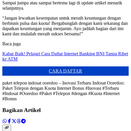
Sampai jumpa atau sampai bertemu lagi di update artikel menarik
selanjutnya.
“Jangan lewatkan kesempatan untuk meraih keuntungan dengan
berbisnis pulsa dan kuota! Bergabunglah dengan kami sekarang dan
dapatkan keuntungan yang menjamin. Ayo jadilah bagian dari tim
kami dan mulailah meraih sukses bersama!”
Baca juga
Kabar Baik! Pelajari Cara Daftar Internet Banking BNI Tanpa Ribet
ke ATM
CARA DAFTAR
paket telepon indosat ooredoo – Inovasi Terbaru Indosat Ooredoo:
Paket Telepon dengan Kuota Internet Bonus #Inovasi #Terbaru
#Indosat #Ooredoo #Paket #Telepon #dengan #Kuota #Internet
#Bonus
Bagikan Artikel