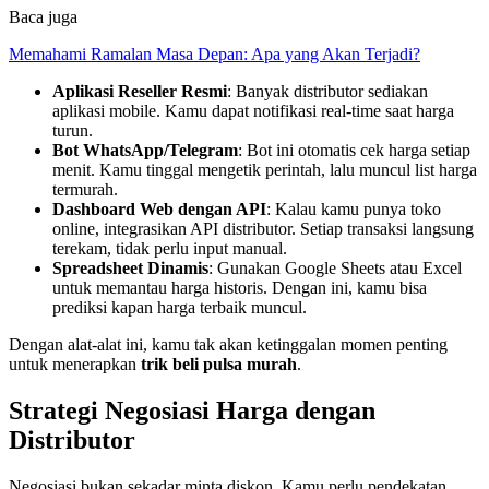
Baca juga
Memahami Ramalan Masa Depan: Apa yang Akan Terjadi?
Aplikasi Reseller Resmi
: Banyak distributor sediakan
aplikasi mobile. Kamu dapat notifikasi real‑time saat harga
turun.
Bot WhatsApp/Telegram
: Bot ini otomatis cek harga setiap
menit. Kamu tinggal mengetik perintah, lalu muncul list harga
termurah.
Dashboard Web dengan API
: Kalau kamu punya toko
online, integrasikan API distributor. Setiap transaksi langsung
terekam, tidak perlu input manual.
Spreadsheet Dinamis
: Gunakan Google Sheets atau Excel
untuk memantau harga historis. Dengan ini, kamu bisa
prediksi kapan harga terbaik muncul.
Dengan alat‑alat ini, kamu tak akan ketinggalan momen penting
untuk menerapkan
trik beli pulsa murah
.
Strategi Negosiasi Harga dengan
Distributor
Negosiasi bukan sekadar minta diskon. Kamu perlu pendekatan