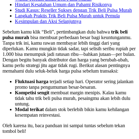
Hindari Kesalahan Umum dan Pahami Risikonya
Studi Kasus: Reseller Sukses dengan Trik Beli Pulsa Murah
Langkah Praktis Trik Beli Pulsa Murah untuk Pemula
Kesimpulan dan Aksi Selanjutnya
Sebelum kamu klik “Beli”, pertimbangkan dulu bahwa
trik beli
pulsa murah
bisa membuat perbedaan besar bagi keuntunganmu.
Tanpa trik ini, kamu rawan membayar lebih tinggi dari yang
diperlukan. Kamu mungkin tidak sadar, tapi selisih seribu rupiah per
1.000 bisa menumpuk jadi ratusan ribu—bahkan jutaan—per bulan.
Dengan begitu banyak distributor dan harga yang berubah-ubah,
kamu perlu strategi jitu agar tidak rugi. Berikut alasan pentingnya
memahami dulu seluk‑beluk harga pulsa sebelum transaksi:
Fluktuasi harga
terjadi setiap hari. Operator sering jalankan
promo tanpa pengumuman besar-besaran.
Kompetisi sengit
membuat margin menipis. Kalau kamu
tidak tahu trik beli pulsa murah, pesaingmu akan lebih dulu
untung.
Modal terikat
dalam stok berlebih bikin kamu kehilangan
kesempatan reinvestasi.
Oleh karena itu, baca panduan ini sampai tuntas sebelum tekan
tombol beli!