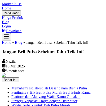
Market Pulsa
Home
Panduan
Harga Produk
Blog
Login
Download
Home
»
Blog
»
Jangan Beli Pulsa Sebelum Tahu Trik Ini!
Jangan Beli Pulsa Sebelum Tahu Trik Ini!
Nazifa
10 Mei 2025
5
menit baca
Daftar Isi
-
Memahami Istilah‑istilah Dasar dalam Bisnis Pulsa
Pentingnya Trik Beli Pulsa Murah Bagi Bisnis Kamu
Platform dan Alat yang Wajib Kamu Gunakan
Strategi Negosiasi Harga dengan Distributor
Waktu Terbaik untuk Beli Pulsa Murah