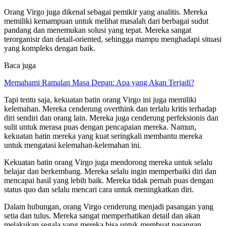
Orang Virgo juga dikenal sebagai pemikir yang analitis. Mereka
memiliki kemampuan untuk melihat masalah dari berbagai sudut
pandang dan menemukan solusi yang tepat. Mereka sangat
terorganisir dan detail-oriented, sehingga mampu menghadapi situasi
yang kompleks dengan baik.
Baca juga
Memahami Ramalan Masa Depan: Apa yang Akan Terjadi?
Tapi tentu saja, kekuatan batin orang Virgo ini juga memiliki
kelemahan. Mereka cenderung overthink dan terlalu kritis terhadap
diri sendiri dan orang lain. Mereka juga cenderung perfeksionis dan
sulit untuk merasa puas dengan pencapaian mereka. Namun,
kekuatan batin mereka yang kuat seringkali membantu mereka
untuk mengatasi kelemahan-kelemahan ini.
Kekuatan batin orang Virgo juga mendorong mereka untuk selalu
belajar dan berkembang. Mereka selalu ingin memperbaiki diri dan
mencapai hasil yang lebih baik. Mereka tidak pernah puas dengan
status quo dan selalu mencari cara untuk meningkatkan diri.
Dalam hubungan, orang Virgo cenderung menjadi pasangan yang
setia dan tulus. Mereka sangat memperhatikan detail dan akan
melakukan segala yang mereka bisa untuk membuat pasangan