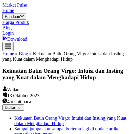
Market Pulsa
Home
Panduan
Harga Produk
Blog
Login
Download
Home
»
Blog
»
Kekuatan Batin Orang Virgo: Intuisi dan Insting
yang Kuat dalam Menghadapi Hidup
Kekuatan Batin Orang Virgo: Intuisi dan Insting
yang Kuat dalam Menghadapi Hidup
Wulan
13 Oktober 2023
4
menit baca
Daftar Isi
-
Kekuatan Batin Orang Virgo: Intuisi dan Insting yang Kuat
dalam Menghadapi Hidup
Sampai jumpa atau sampai bertemu lagi di update artikel