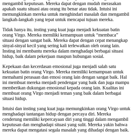
mengambil keputusan. Mereka dapat dengan mudah merasakan
apakah suatu situasi atau orang itu benar atau tidak. Intuisi ini
memungkinkan mereka untuk menghindari masalah dan mengambil
langkah-langkah yang tepat untuk mencapai tujuan mereka.
Tidak hanya itu, insting yang kuat juga menjadi kekuatan batin
orang Virgo. Mereka memiliki kemampuan untuk “membaca”
situasi dengan sangat baik. Mereka dapat dengan cepat menangkap
sinyal-sinyal kecil yang sering kali terlewatkan oleh orang lain.
Insting ini membantu mereka dalam menghadapi berbagai situasi
hidup, baik dalam pekerjaan maupun hubungan sosial.
Kepekaan dan kecerdasan emosional juga menjadi salah satu
kekuatan batin orang Virgo. Mereka memiliki kemampuan untuk
memahami perasaan dan emosi orang lain dengan sangat baik. Hal
ini membuat mereka menjadi pendengar yang baik dan juga mampu
memberikan dukungan emosional kepada orang lain. Kualitas ini
membuat orang Virgo menjadi teman yang baik dalam berbagai
situasi hidup.
Intuisi dan insting yang kuat juga memungkinkan orang Virgo untuk
menghadapi tantangan hidup dengan percaya diri. Mereka
cenderung memiliki kepercayaan diri yang tinggi dalam mengambil
keputusan dan menghadapi situasi yang sulit. Mereka yakin bahwa
mereka dapat mengatasi segala masalah yang dihadapi dengan baik.