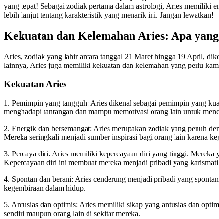
yang tepat! Sebagai zodiak pertama dalam astrologi, Aries memiliki e
lebih lanjut tentang karakteristik yang menarik ini. Jangan lewatkan!
Kekuatan dan Kelemahan Aries: Apa yan
Aries, zodiak yang lahir antara tanggal 21 Maret hingga 19 April, di
lainnya, Aries juga memiliki kekuatan dan kelemahan yang perlu kamu
Kekuatan Aries
1. Pemimpin yang tangguh: Aries dikenal sebagai pemimpin yang kuat
menghadapi tantangan dan mampu memotivasi orang lain untuk menca
2. Energik dan bersemangat: Aries merupakan zodiak yang penuh den
Mereka seringkali menjadi sumber inspirasi bagi orang lain karena k
3. Percaya diri: Aries memiliki kepercayaan diri yang tinggi. Merek
Kepercayaan diri ini membuat mereka menjadi pribadi yang karismati
4. Spontan dan berani: Aries cenderung menjadi pribadi yang sponta
kegembiraan dalam hidup.
5. Antusias dan optimis: Aries memiliki sikap yang antusias dan optimi
sendiri maupun orang lain di sekitar mereka.