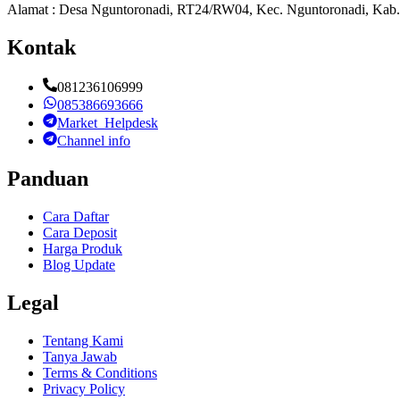
Alamat : Desa Nguntoronadi, RT24/RW04, Kec. Nguntoronadi, Kab.
Kontak
081236106999
085386693666
Market_Helpdesk
Channel info
Panduan
Cara Daftar
Cara Deposit
Harga Produk
Blog Update
Legal
Tentang Kami
Tanya Jawab
Terms & Conditions
Privacy Policy