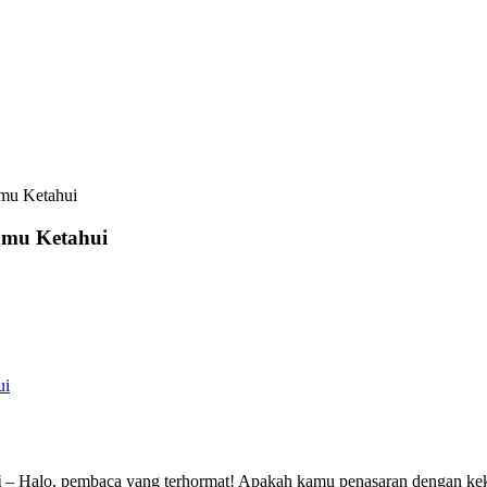
mu Ketahui
amu Ketahui
ui
i
– Halo, pembaca yang terhormat! Apakah kamu penasaran dengan keku