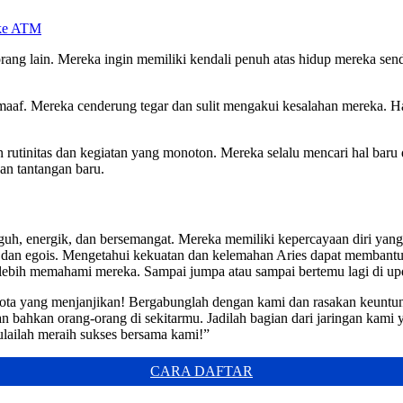
 ke ATM
 orang lain. Mereka ingin memiliki kendali penuh atas hidup mereka sendi
a maaf. Mereka cenderung tegar dan sulit mengakui kesalahan mereka. 
rutinitas dan kegiatan yang monoton. Mereka selalu mencari hal baru
an tantangan baru.
guh, energik, dan bersemangat. Mereka memiliki kepercayaan diri yang
, dan egois. Mengetahui kekuatan dan kelemahan Aries dapat membantu 
lebih memahami mereka. Sampai jumpa atau sampai bertemu lagi di upda
kuota yang menjanjikan! Bergabunglah dengan kami dan rasakan keunt
bahkan orang-orang di sekitarmu. Jadilah bagian dari jaringan kami y
lailah meraih sukses bersama kami!”
CARA DAFTAR