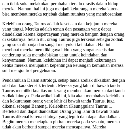
dan tidak suka melakukan perubahan terlalu drastis dalam hidup
mereka. Namun, hal ini juga menjadi kekurangan mereka karena
bisa membuat mereka terjebak dalam rutinitas yang membosankan.
Kelebihan orang Taurus adalah kesetiaan dan kejujuran mereka
yang tinggi. Mereka adalah teman dan pasangan yang dapat
diandalkan karena kepercayaan yang mereka bangun dengan orang
di sekitarnya. Selain itu, orang Taurus juga terkenal sebagai zodiak
yang suka dimanja dan sangat menyukai keindahan. Hal ini
membuat mereka memiliki gaya hidup yang sangat estetis dan
cenderung suka menghabiskan uang untuk keindahan dan
kenyamanan. Namun, kelebihan ini dapat menjadi kekurangan
ketika mereka melupakan kepentingan keuangan kemudian merasa
sulit mengontrol pengeluaran.
Pendahuluan Dalam astrologi, setiap tanda zodiak dikaitkan dengan
sifat dan karakteristik tertentu. Mereka yang lahir di bawah tanda
Taurus memiliki kualitas unik yang membedakan mereka dari tanda
zodiak lainnya. Pada artikel kali ini, kita akan membahas kelebihan
dan kekurangan orang yang lahir di bawah tanda Taurus, juga
dikenal sebagai Banteng. Kelebihan (Keunggulan) Taurus 1.
Bertekad dan dapat diandalkan Orang yang lahir di bawah tanda
Taurus dikenal karena sifatnya yang teguh dan dapat diandalkan.
Begitu mereka menetapkan pikiran mereka pada sesuatu, mereka
tidak akan berhenti sampai mereka mencapainya. Mereka