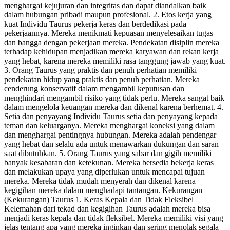
menghargai kejujuran dan integritas dan dapat diandalkan baik
dalam hubungan pribadi maupun profesional. 2. Etos kerja yang
kuat Individu Taurus pekerja keras dan berdedikasi pada
pekerjaannya. Mereka menikmati kepuasan menyelesaikan tugas
dan bangga dengan pekerjaan mereka. Pendekatan disiplin mereka
terhadap kehidupan menjadikan mereka karyawan dan rekan kerja
yang hebat, karena mereka memiliki rasa tanggung jawab yang kuat.
3. Orang Taurus yang praktis dan penuh perhatian memiliki
pendekatan hidup yang praktis dan penuh perhatian. Mereka
cenderung konservatif dalam mengambil keputusan dan
menghindari mengambil risiko yang tidak perlu. Mereka sangat baik
dalam mengelola keuangan mereka dan dikenal karena berhemat. 4.
Setia dan penyayang Individu Taurus setia dan penyayang kepada
teman dan keluarganya. Mereka menghargai koneksi yang dalam
dan menghargai pentingnya hubungan. Mereka adalah pendengar
yang hebat dan selalu ada untuk menawarkan dukungan dan saran
saat dibutuhkan. 5. Orang Taurus yang sabar dan gigih memiliki
banyak kesabaran dan ketekunan. Mereka bersedia bekerja keras
dan melakukan upaya yang diperlukan untuk mencapai tujuan
mereka. Mereka tidak mudah menyerah dan dikenal karena
kegigihan mereka dalam menghadapi tantangan. Kekurangan
(Kekurangan) Taurus 1. Keras Kepala dan Tidak Fleksibel
Kelemahan dari tekad dan kegigihan Taurus adalah mereka bisa
menjadi keras kepala dan tidak fleksibel. Mereka memiliki visi yang
jelas tentang apa yang mereka inginkan dan sering menolak segala