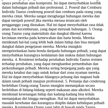
upaya perubahan atau kompromi. Ini dapat menyebabkan konflik
dalam hubungan pribadi dan profesional. 2. Posesif dan Cemburu
Individu Taurus cenderung posesif dan cemburu pada orang yang
mereka cintai. Mereka sangat menghargai hubungan mereka dan
dapat menjadi posesif jika mereka merasa terancam oleh
pengganggu yang dirasakan. Hal ini dapat menyebabkan rasa tidak
aman dan kecemburuan, yang dapat merusak hubungan. 3. Orang-
orang Taurus yang materialistis dan dangkal dikenal karena
kecintaan mereka pada kemewahan dan harta benda. Mereka
menikmati hal-hal yang lebih baik dalam hidup dan bisa menjadi
dangkal dalam pengejaran mereka. Mereka mungkin
memprioritaskan harta benda daripada hubungan pribadi, yang dapat
menyebabkan kurangnya kedalaman dan makna dalam hubungan
mereka. 4. Resistensi terhadap perubahan Individu Taurus resisten
terhadap perubahan, yang dapat menghambat pertumbuhan dan
perkembangan pribadi. Mereka sering berpegang pada apa yang
mereka ketahui dan ragu untuk keluar dari zona nyaman mereka.
Hal ini dapat menyebabkan hilangnya peluang dan stagnasi baik
dalam ranah pribadi maupun profesional. 5. Pemanja dan cenderung
berlebihan Orang-orang Taurus mungkin memanjakan secara
berlebihan di bidang-bidang seperti makanan atau alkohol. Mereka
menikmati kesenangan hidup dan kadang-kadang bisa terlalu
memanjakan diri hingga merugikan. Hal ini dapat menyebabkan
masalah kesehatan dan kurangnya disiplin dalam kehidupan pribadi
mereka. Kesimpulan Orang yang lahir di bawah tanda Taurus