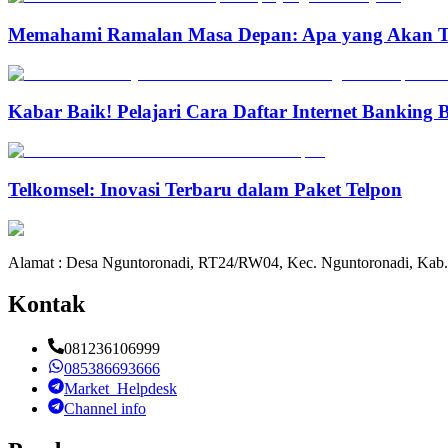
Memahami Ramalan Masa Depan: Apa yang Akan T
Kabar Baik! Pelajari Cara Daftar Internet Banking
Telkomsel: Inovasi Terbaru dalam Paket Telpon
Alamat : Desa Nguntoronadi, RT24/RW04, Kec. Nguntoronadi, Kab.
Kontak
081236106999
085386693666
Market_Helpdesk
Channel info