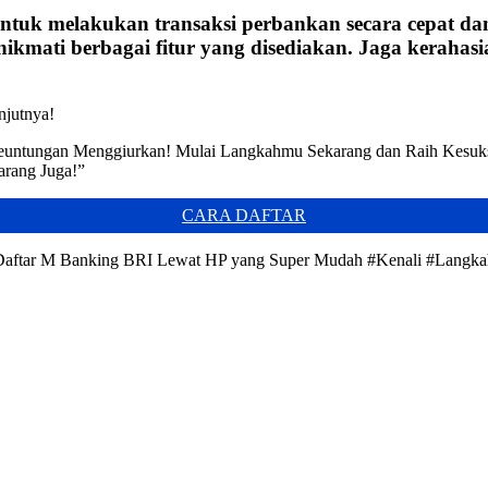
uk melakukan transaksi perbankan secara cepat da
mati berbagai fitur yang disediakan. Jaga kerahasia
njutnya!
n Keuntungan Menggiurkan! Mulai Langkahmu Sekarang dan Raih Kesu
arang Juga!”
CARA DAFTAR
ra Daftar M Banking BRI Lewat HP yang Super Mudah #Kenali #Lang