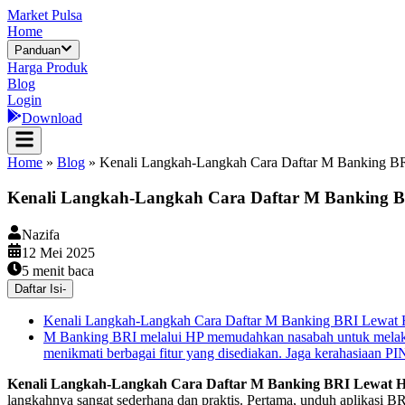
Market Pulsa
Home
Panduan
Harga Produk
Blog
Login
Download
Home
»
Blog
»
Kenali Langkah-Langkah Cara Daftar M Banking B
Kenali Langkah-Langkah Cara Daftar M Banking 
Nazifa
12 Mei 2025
5
menit baca
Daftar Isi
-
Kenali Langkah-Langkah Cara Daftar M Banking BRI Lewat
M Banking BRI melalui HP memudahkan nasabah untuk melakuk
menikmati berbagai fitur yang disediakan. Jaga kerahasiaan P
Kenali Langkah-Langkah Cara Daftar M Banking BRI Lewat 
langkahnya sangat sederhana dan praktis. Pertama, unduh aplikasi BRI