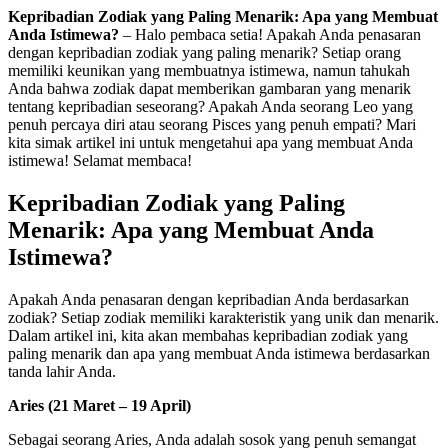
Kepribadian Zodiak yang Paling Menarik: Apa yang Membuat
Anda Istimewa?
– Halo pembaca setia! Apakah Anda penasaran
dengan kepribadian zodiak yang paling menarik? Setiap orang
memiliki keunikan yang membuatnya istimewa, namun tahukah
Anda bahwa zodiak dapat memberikan gambaran yang menarik
tentang kepribadian seseorang? Apakah Anda seorang Leo yang
penuh percaya diri atau seorang Pisces yang penuh empati? Mari
kita simak artikel ini untuk mengetahui apa yang membuat Anda
istimewa! Selamat membaca!
Kepribadian Zodiak yang Paling
Menarik: Apa yang Membuat Anda
Istimewa?
Apakah Anda penasaran dengan kepribadian Anda berdasarkan
zodiak? Setiap zodiak memiliki karakteristik yang unik dan menarik.
Dalam artikel ini, kita akan membahas kepribadian zodiak yang
paling menarik dan apa yang membuat Anda istimewa berdasarkan
tanda lahir Anda.
Aries (21 Maret – 19 April)
Sebagai seorang Aries, Anda adalah sosok yang penuh semangat