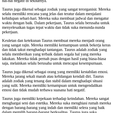
hal-hal negatif di sekitarnya.
Taurus juga dikenal sebagai zodiak yang sangat terorganisir. Mereka
selalu memiliki rencana yang jelas dan teratur dalam menjalani
kehidupan sehari-hari. Mereka suka membuat jadwal dan mengatur
waktu dengan baik. Dalam pekerjaan, Taurus selalu berusaha untuk
menyelesaikan tugas tepat waktu dan tidak suka menunda-nunda
pekerjaan.
Keuletan dan ketekunan Taurus membuat mereka menjadi orang
yang sangat rajin. Mereka memiliki kemampuan untuk bekerja keras
dan tidak takut menghadapi tantangan. Taurus adalah zodiak yang
selalu memberikan yang terbaik dalam segala hal yang mereka
lakukan. Mereka tidak pernah puas dengan hasil yang biasa-biasa
saja, melainkan selalu berusaha untuk mencapai kesempurnaan.
Taurus juga dikenal sebagai orang yang memiliki kestabilan emosi.
Mereka jarang sekali marah atau kehilangan kendali diri. Taurus
adalah zodiak yang tenang dan stabil dalam menghadapi situasi
yang sulit. Mereka memiliki kemampuan untuk mengendalikan
emosi dan tidak mudah terbawa suasana hati negatif.
Taurus juga memiliki kepekaan terhadap keindahan. Mereka sangat
menghargai seni dan estetika. Mereka suka menghiasi rumah mereka
dengan barang-barang yang indah dan memiliki selera yang baik
dalam memilih barang-barang berkualitas. Taurus juga suka