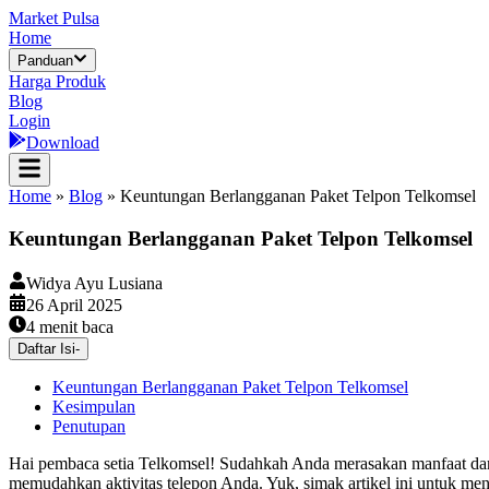
Market Pulsa
Home
Panduan
Harga Produk
Blog
Login
Download
Home
»
Blog
»
Keuntungan Berlangganan Paket Telpon Telkomsel
Keuntungan Berlangganan Paket Telpon Telkomsel
Widya Ayu Lusiana
26 April 2025
4
menit baca
Daftar Isi
-
Keuntungan Berlangganan Paket Telpon Telkomsel
Kesimpulan
Penutupan
Hai pembaca setia Telkomsel! Sudahkah Anda merasakan manfaat dari 
memudahkan aktivitas telepon Anda. Yuk, simak artikel ini untuk men