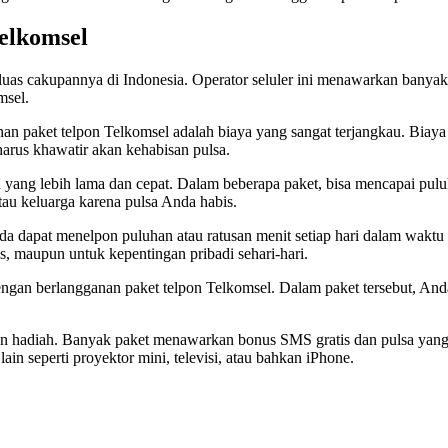
elkomsel
g luas cakupannya di Indonesia. Operator seluler ini menawarkan banyak
msel.
nan paket telpon Telkomsel adalah biaya yang sangat terjangkau. Biay
arus khawatir akan kehabisan pulsa.
 yang lebih lama dan cepat. Dalam beberapa paket, bisa mencapai pulu
tau keluarga karena pulsa Anda habis.
da dapat menelpon puluhan atau ratusan menit setiap hari dalam wakt
, maupun untuk kepentingan pribadi sehari-hari.
ngan berlangganan paket telpon Telkomsel. Dalam paket tersebut, An
dan hadiah. Banyak paket menawarkan bonus SMS gratis dan pulsa ya
n seperti proyektor mini, televisi, atau bahkan iPhone.