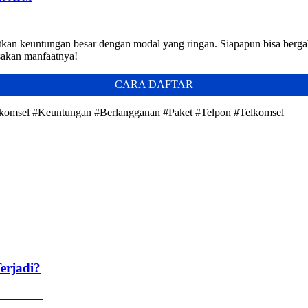
atkan keuntungan besar dengan modal yang ringan. Siapapun bisa ber
asakan manfaatnya!
CARA DAFTAR
elkomsel #Keuntungan #Berlangganan #Paket #Telpon #Telkomsel
erjadi?