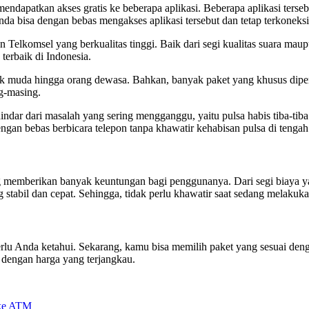
ndapatkan akses gratis ke beberapa aplikasi. Beberapa aplikasi terseb
da bisa dengan bebas mengakses aplikasi tersebut dan tetap terkonek
 Telkomsel yang berkualitas tinggi. Baik dari segi kualitas suara maup
terbaik di Indonesia.
ak muda hingga orang dewasa. Bahkan, banyak paket yang khusus diper
g-masing.
indar dari masalah yang sering mengganggu, yaitu pulsa habis tiba-tiba
an bebas berbicara telepon tanpa khawatir kehabisan pulsa di tengah 
ng memberikan banyak keuntungan bagi penggunanya. Dari segi biaya y
g stabil dan cepat. Sehingga, tidak perlu khawatir saat sedang melakuk
lu Anda ketahui. Sekarang, kamu bisa memilih paket yang sesuai denga
 dengan harga yang terjangkau.
 ke ATM