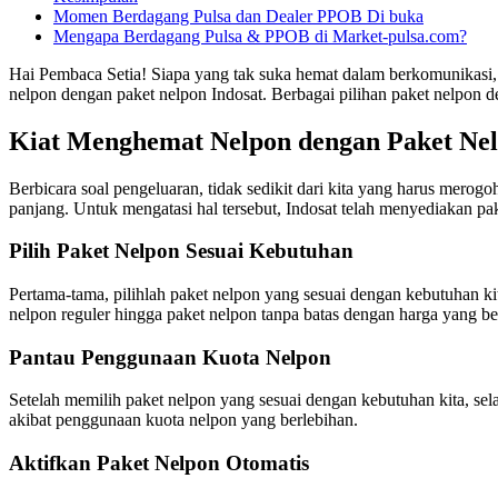
Momen Berdagang Pulsa dan Dealer PPOB Di buka
Mengapa Berdagang Pulsa & PPOB di Market-pulsa.com?
Hai Pembaca Setia! Siapa yang tak suka hemat dalam berkomunikasi, 
nelpon dengan paket nelpon Indosat. Berbagai pilihan paket nelpon
Kiat Menghemat Nelpon dengan Paket Nel
Berbicara soal pengeluaran, tidak sedikit dari kita yang harus mero
panjang. Untuk mengatasi hal tersebut, Indosat telah menyediakan 
Pilih Paket Nelpon Sesuai Kebutuhan
Pertama-tama, pilihlah paket nelpon yang sesuai dengan kebutuhan k
nelpon reguler hingga paket nelpon tanpa batas dengan harga yang b
Pantau Penggunaan Kuota Nelpon
Setelah memilih paket nelpon yang sesuai dengan kebutuhan kita, se
akibat penggunaan kuota nelpon yang berlebihan.
Aktifkan Paket Nelpon Otomatis