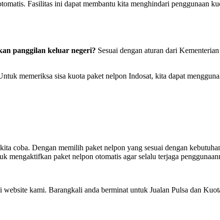
tomatis. Fasilitas ini dapat membantu kita menghindari penggunaan kuo
an panggilan keluar negeri?
Sesuai dengan aturan dari Kementerian
ntuk memeriksa sisa kuota paket nelpon Indosat, kita dapat mengguna
 kita coba. Dengan memilih paket nelpon yang sesuai dengan kebutuha
k mengaktifkan paket nelpon otomatis agar selalu terjaga penggunaa
ngi website kami. Barangkali anda berminat untuk Jualan Pulsa dan Ku