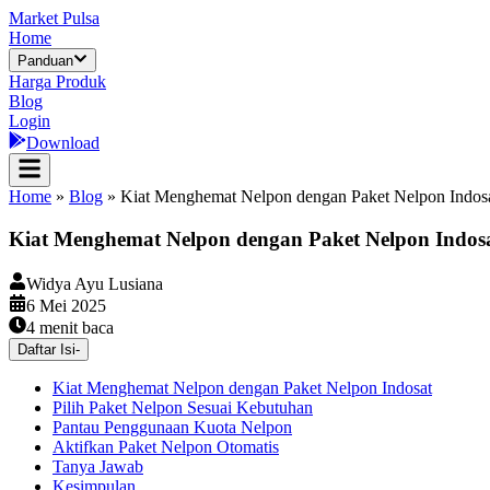
Market Pulsa
Home
Panduan
Harga Produk
Blog
Login
Download
Home
»
Blog
»
Kiat Menghemat Nelpon dengan Paket Nelpon Indos
Kiat Menghemat Nelpon dengan Paket Nelpon Indos
Widya Ayu Lusiana
6 Mei 2025
4
menit baca
Daftar Isi
-
Kiat Menghemat Nelpon dengan Paket Nelpon Indosat
Pilih Paket Nelpon Sesuai Kebutuhan
Pantau Penggunaan Kuota Nelpon
Aktifkan Paket Nelpon Otomatis
Tanya Jawab
Kesimpulan