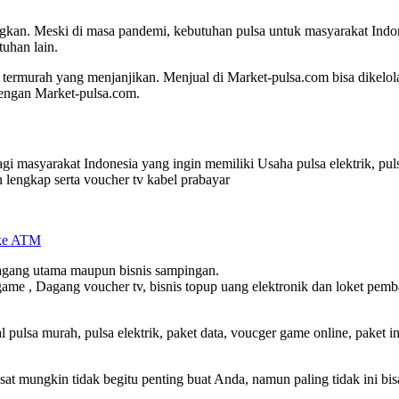
n. Meski di masa pandemi, kebutuhan pulsa untuk masyarakat Indones
tuhan lain.
ermurah yang menjanjikan. Menjual di Market-pulsa.com bisa dikelola 
engan Market-pulsa.com.
gi masyarakat Indonesia yang ingin memiliki Usaha pulsa elektrik, pul
lengkap serta voucher tv kabel prabayar
 ke ATM
dagang utama maupun bisnis sampingan.
game , Dagang voucher tv, bisnis topup uang elektronik dan loket pem
sa murah, pulsa elektrik, paket data, voucger game online, paket inter
at mungkin tidak begitu penting buat Anda, namun paling tidak ini 