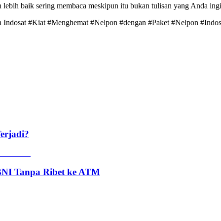
lebih baik sering membaca meskipun itu bukan tulisan yang Anda ingin
n Indosat #Kiat #Menghemat #Nelpon #dengan #Paket #Nelpon #Indos
erjadi?
 BNI Tanpa Ribet ke ATM