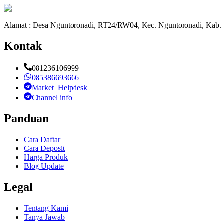
Alamat : Desa Nguntoronadi, RT24/RW04, Kec. Nguntoronadi, Kab.
Kontak
081236106999
085386693666
Market_Helpdesk
Channel info
Panduan
Cara Daftar
Cara Deposit
Harga Produk
Blog Update
Legal
Tentang Kami
Tanya Jawab