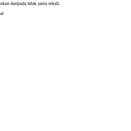
kan daripada tidak sama sekali.
at