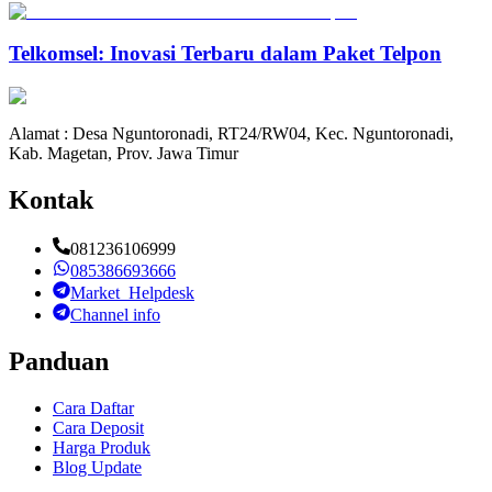
Telkomsel: Inovasi Terbaru dalam Paket Telpon
Alamat : Desa Nguntoronadi, RT24/RW04, Kec. Nguntoronadi,
Kab. Magetan, Prov. Jawa Timur
Kontak
081236106999
085386693666
Market_Helpdesk
Channel info
Panduan
Cara Daftar
Cara Deposit
Harga Produk
Blog Update