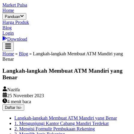
Market Pulsa
Home
Panduan
Harga Produk
Blog
Login
Download
Home
»
Blog
»
Langkah-langkah Membuat ATM Mandiri yang
Benar
Langkah-langkah Membuat ATM Mandiri yang
Benar
Nazifa
25 November 2023
4
menit baca
Daftar Isi
-
Langkah-langkah Membuat ATM Mandiri yang Benar
1. Mengunjungi Kantor Cabang Mandiri Terdekat
2. Mengisi Formulir Pembukaan Rekening