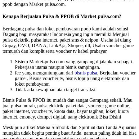
ppob dengan Market-pulsa.com.
Kenapa Berjualan Pulsa & PPOB di Market-pulsa.com?
Berdagang pulsa dan loket pembayaran ppob kami adalah solusi
Dagang bagi masyarakat Indonesia yang ingin memiliki Menjual
pulsa elektrik, pulsa internet, paket sms & nelpon, Usaha isi ulang
Gopay, OVO, DANA, LinkAja, Shopee, dll, Usaha voucher game
termurah dan komplit serta voucher tv kabel prabayar
Sistem Market-pulsa.com yang gampang dijalankan sebagai
Pekerjaan utama maupun bisnis sampingan.
fee yang menguntungkan dari
bisnis pulsa
, Berjualan voucher
game , Bisnis voucher tv, bisnis topup uang elektronik dan
loket pembayaran
Tidak ada kewajiban atau target transaksi.
Bisnis Pulsa & PPOB itu mudah dan sangat Gampang sekali. Mau
jual pulsa murah, pulsa elektrik, paket data, voucger game online,
paket internet, voucher tv, kuota data, bayar tagihan, loket, kuota
internet, emoney, dompet digital, uang elektronik Bisa Disini
Meskipun artikel
Makna Simbolik dan Spiritual dari Tanda Aquarius
mungkin tidak begitu penting buat Anda, namun paling tidak ini bisa
menambah wawasan dan pengetahuan pada pembaca.