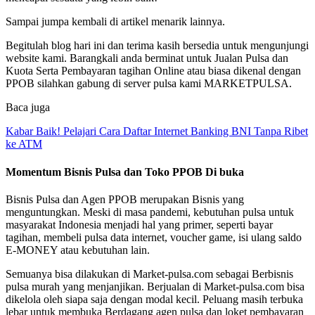
Sampai jumpa kembali di artikel menarik lainnya.
Begitulah blog hari ini dan terima kasih bersedia untuk mengunjungi
website kami. Barangkali anda berminat untuk Jualan Pulsa dan
Kuota Serta Pembayaran tagihan Online atau biasa dikenal dengan
PPOB silahkan gabung di server pulsa kami MARKETPULSA.
Baca juga
Kabar Baik! Pelajari Cara Daftar Internet Banking BNI Tanpa Ribet
ke ATM
Momentum Bisnis Pulsa dan Toko PPOB Di buka
Bisnis Pulsa dan Agen PPOB merupakan Bisnis yang
menguntungkan. Meski di masa pandemi, kebutuhan pulsa untuk
masyarakat Indonesia menjadi hal yang primer, seperti bayar
tagihan, membeli pulsa data internet, voucher game, isi ulang saldo
E-MONEY atau kebutuhan lain.
Semuanya bisa dilakukan di Market-pulsa.com sebagai Berbisnis
pulsa murah yang menjanjikan. Berjualan di Market-pulsa.com bisa
dikelola oleh siapa saja dengan modal kecil. Peluang masih terbuka
lebar untuk membuka Berdagang agen pulsa dan loket pembayaran