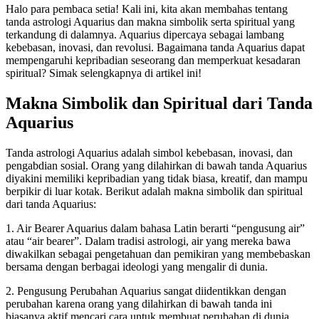
Halo para pembaca setia! Kali ini, kita akan membahas tentang
tanda astrologi Aquarius dan makna simbolik serta spiritual yang
terkandung di dalamnya. Aquarius dipercaya sebagai lambang
kebebasan, inovasi, dan revolusi. Bagaimana tanda Aquarius dapat
mempengaruhi kepribadian seseorang dan memperkuat kesadaran
spiritual? Simak selengkapnya di artikel ini!
Makna Simbolik dan Spiritual dari Tanda
Aquarius
Tanda astrologi Aquarius adalah simbol kebebasan, inovasi, dan
pengabdian sosial. Orang yang dilahirkan di bawah tanda Aquarius
diyakini memiliki kepribadian yang tidak biasa, kreatif, dan mampu
berpikir di luar kotak. Berikut adalah makna simbolik dan spiritual
dari tanda Aquarius:
1. Air Bearer Aquarius dalam bahasa Latin berarti “pengusung air”
atau “air bearer”. Dalam tradisi astrologi, air yang mereka bawa
diwakilkan sebagai pengetahuan dan pemikiran yang membebaskan
bersama dengan berbagai ideologi yang mengalir di dunia.
2. Pengusung Perubahan Aquarius sangat diidentikkan dengan
perubahan karena orang yang dilahirkan di bawah tanda ini
biasanya aktif mencari cara untuk membuat perubahan di dunia