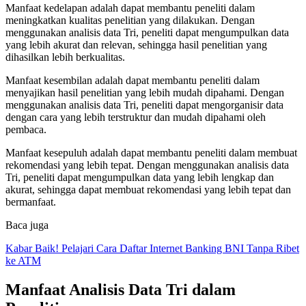
Manfaat kedelapan adalah dapat membantu peneliti dalam
meningkatkan kualitas penelitian yang dilakukan. Dengan
menggunakan analisis data Tri, peneliti dapat mengumpulkan data
yang lebih akurat dan relevan, sehingga hasil penelitian yang
dihasilkan lebih berkualitas.
Manfaat kesembilan adalah dapat membantu peneliti dalam
menyajikan hasil penelitian yang lebih mudah dipahami. Dengan
menggunakan analisis data Tri, peneliti dapat mengorganisir data
dengan cara yang lebih terstruktur dan mudah dipahami oleh
pembaca.
Manfaat kesepuluh adalah dapat membantu peneliti dalam membuat
rekomendasi yang lebih tepat. Dengan menggunakan analisis data
Tri, peneliti dapat mengumpulkan data yang lebih lengkap dan
akurat, sehingga dapat membuat rekomendasi yang lebih tepat dan
bermanfaat.
Baca juga
Kabar Baik! Pelajari Cara Daftar Internet Banking BNI Tanpa Ribet
ke ATM
Manfaat Analisis Data Tri dalam