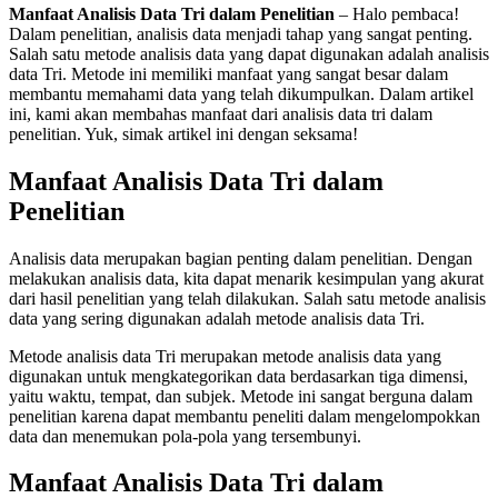
Manfaat Analisis Data Tri dalam Penelitian
– Halo pembaca!
Dalam penelitian, analisis data menjadi tahap yang sangat penting.
Salah satu metode analisis data yang dapat digunakan adalah analisis
data Tri. Metode ini memiliki manfaat yang sangat besar dalam
membantu memahami data yang telah dikumpulkan. Dalam artikel
ini, kami akan membahas manfaat dari analisis data tri dalam
penelitian. Yuk, simak artikel ini dengan seksama!
Manfaat Analisis Data Tri dalam
Penelitian
Analisis data merupakan bagian penting dalam penelitian. Dengan
melakukan analisis data, kita dapat menarik kesimpulan yang akurat
dari hasil penelitian yang telah dilakukan. Salah satu metode analisis
data yang sering digunakan adalah metode analisis data Tri.
Metode analisis data Tri merupakan metode analisis data yang
digunakan untuk mengkategorikan data berdasarkan tiga dimensi,
yaitu waktu, tempat, dan subjek. Metode ini sangat berguna dalam
penelitian karena dapat membantu peneliti dalam mengelompokkan
data dan menemukan pola-pola yang tersembunyi.
Manfaat Analisis Data Tri dalam