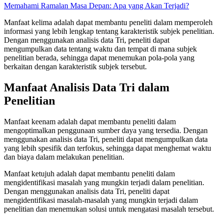
Memahami Ramalan Masa Depan: Apa yang Akan Terjadi?
Manfaat kelima adalah dapat membantu peneliti dalam memperoleh
informasi yang lebih lengkap tentang karakteristik subjek penelitian.
Dengan menggunakan analisis data Tri, peneliti dapat
mengumpulkan data tentang waktu dan tempat di mana subjek
penelitian berada, sehingga dapat menemukan pola-pola yang
berkaitan dengan karakteristik subjek tersebut.
Manfaat Analisis Data Tri dalam
Penelitian
Manfaat keenam adalah dapat membantu peneliti dalam
mengoptimalkan penggunaan sumber daya yang tersedia. Dengan
menggunakan analisis data Tri, peneliti dapat mengumpulkan data
yang lebih spesifik dan terfokus, sehingga dapat menghemat waktu
dan biaya dalam melakukan penelitian.
Manfaat ketujuh adalah dapat membantu peneliti dalam
mengidentifikasi masalah yang mungkin terjadi dalam penelitian.
Dengan menggunakan analisis data Tri, peneliti dapat
mengidentifikasi masalah-masalah yang mungkin terjadi dalam
penelitian dan menemukan solusi untuk mengatasi masalah tersebut.