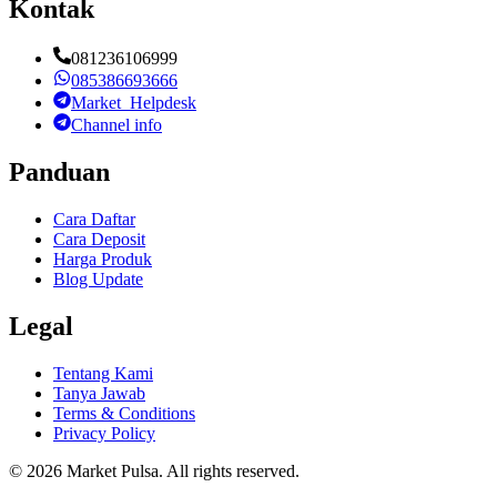
Kontak
081236106999
085386693666
Market_Helpdesk
Channel info
Panduan
Cara Daftar
Cara Deposit
Harga Produk
Blog Update
Legal
Tentang Kami
Tanya Jawab
Terms & Conditions
Privacy Policy
©
2026
Market Pulsa
. All rights reserved.