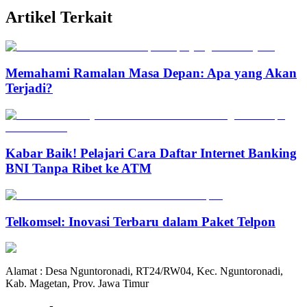
Artikel Terkait
Memahami Ramalan Masa Depan: Apa yang Akan
Terjadi?
Kabar Baik! Pelajari Cara Daftar Internet Banking
BNI Tanpa Ribet ke ATM
Telkomsel: Inovasi Terbaru dalam Paket Telpon
Alamat : Desa Nguntoronadi, RT24/RW04, Kec. Nguntoronadi,
Kab. Magetan, Prov. Jawa Timur