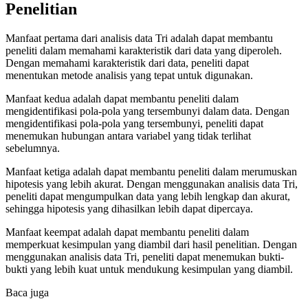
Penelitian
Manfaat pertama dari analisis data Tri adalah dapat membantu
peneliti dalam memahami karakteristik dari data yang diperoleh.
Dengan memahami karakteristik dari data, peneliti dapat
menentukan metode analisis yang tepat untuk digunakan.
Manfaat kedua adalah dapat membantu peneliti dalam
mengidentifikasi pola-pola yang tersembunyi dalam data. Dengan
mengidentifikasi pola-pola yang tersembunyi, peneliti dapat
menemukan hubungan antara variabel yang tidak terlihat
sebelumnya.
Manfaat ketiga adalah dapat membantu peneliti dalam merumuskan
hipotesis yang lebih akurat. Dengan menggunakan analisis data Tri,
peneliti dapat mengumpulkan data yang lebih lengkap dan akurat,
sehingga hipotesis yang dihasilkan lebih dapat dipercaya.
Manfaat keempat adalah dapat membantu peneliti dalam
memperkuat kesimpulan yang diambil dari hasil penelitian. Dengan
menggunakan analisis data Tri, peneliti dapat menemukan bukti-
bukti yang lebih kuat untuk mendukung kesimpulan yang diambil.
Baca juga