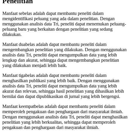
Penelitian
Manfaat sebelas adalah dapat membantu peneliti dalam
mengidentifikasi peluang yang ada dalam penelitian. Dengan
menggunakan analisis data Tri, peneliti dapat menemukan peluang-
peluang baru yang berkaitan dengan penelitian yang sedang
dilakukan.
Manfaat duabelas adalah dapat membantu peneliti dalam
mengembangkan penelitian yang dilakukan. Dengan menggunakan
analisis data Tri, peneliti dapat mengumpulkan data yang lebih
lengkap dan akurat, sehingga dapat mengembangkan penelitian
yang dilakukan menjadi lebih baik.
Manfaat tigabelas adalah dapat membantu peneliti dalam
menghasilkan publikasi yang lebih baik. Dengan menggunakan
analisis data Tri, peneliti dapat mengumpulkan data yang lebih
akurat dan relevan, sehingga hasil penelitian yang dihasilkan lebih
bernilai dan dapat dipublikasikan di jurnal yang lebih bergengsi.
Manfaat keempatbelas adalah dapat membantu peneliti dalam
memperoleh pengakuan dan penghargaan dari masyarakat ilmiah.
Dengan menggunakan analisis data Tri, peneliti dapat menghasilkan
penelitian yang lebih berkualitas, sehingga dapat memperoleh
pengakuan dan penghargaan dari masyarakat ilmiah.