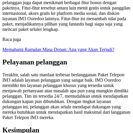
pelanggan juga dapat menikmati berbagai fitur bonus dengan
paketnya. Fitur-fitur tersebut antara lain menit gratis untuk panggilan
internasional, akses gratis ke platform media sosial, dan diskon
layanan IM3 Ooredoo lainnya. Fitur-fitur ini menambah nilai pada
paket, menjadikannya pilihan yang fantastis bagi siapa saja yang
mencari paket seluler lengkap.
Baca juga
Memahami Ramalan Masa Depan: Apa yang Akan Terjadi?
Pelayanan pelanggan
Terakhir, salah satu manfaat terbesar berlangganan Paket Telepon
IM3 adalah layanan pelanggan yang sangat baik. IM3 Ooredoo
memiliki tim layanan pelanggan khusus yang tersedia untuk
menjawab pertanyaan atau masalah apa pun yang mungkin dimiliki
pelanggan. Tim ini tersedia 24/7, memudahkan untuk mendapatkan
dukungan kapan pun dibutuhkan. Dengan tingkat layanan
pelanggan ini, pelanggan akan selalu mendapat dukungan yang
mereka butuhkan untuk mendapatkan hasil maksimal dari langganan
Paket Telepon IM3 mereka.
Kesimpulan