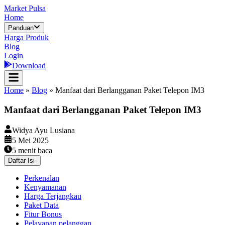
Market Pulsa
Home
Panduan
Harga Produk
Blog
Login
Download
Home
»
Blog
»
Manfaat dari Berlangganan Paket Telepon IM3
Manfaat dari Berlangganan Paket Telepon IM3
Widya Ayu Lusiana
5 Mei 2025
5
menit baca
Daftar Isi
-
Perkenalan
Kenyamanan
Harga Terjangkau
Paket Data
Fitur Bonus
Pelayanan pelanggan