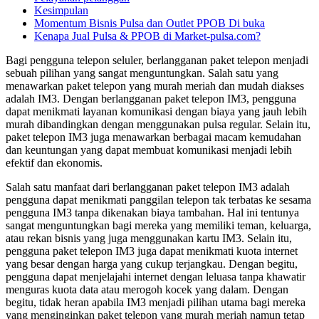
Kesimpulan
Momentum Bisnis Pulsa dan Outlet PPOB Di buka
Kenapa Jual Pulsa & PPOB di Market-pulsa.com?
Bagi pengguna telepon seluler, berlangganan paket telepon menjadi
sebuah pilihan yang sangat menguntungkan. Salah satu yang
menawarkan paket telepon yang murah meriah dan mudah diakses
adalah IM3. Dengan berlangganan paket telepon IM3, pengguna
dapat menikmati layanan komunikasi dengan biaya yang jauh lebih
murah dibandingkan dengan menggunakan pulsa regular. Selain itu,
paket telepon IM3 juga menawarkan berbagai macam kemudahan
dan keuntungan yang dapat membuat komunikasi menjadi lebih
efektif dan ekonomis.
Salah satu manfaat dari berlangganan paket telepon IM3 adalah
pengguna dapat menikmati panggilan telepon tak terbatas ke sesama
pengguna IM3 tanpa dikenakan biaya tambahan. Hal ini tentunya
sangat menguntungkan bagi mereka yang memiliki teman, keluarga,
atau rekan bisnis yang juga menggunakan kartu IM3. Selain itu,
pengguna paket telepon IM3 juga dapat menikmati kuota internet
yang besar dengan harga yang cukup terjangkau. Dengan begitu,
pengguna dapat menjelajahi internet dengan leluasa tanpa khawatir
menguras kuota data atau merogoh kocek yang dalam. Dengan
begitu, tidak heran apabila IM3 menjadi pilihan utama bagi mereka
yang menginginkan paket telepon yang murah meriah namun tetap