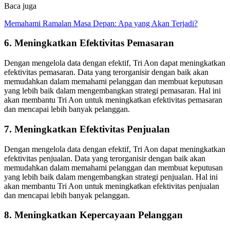
Baca juga
Memahami Ramalan Masa Depan: Apa yang Akan Terjadi?
6. Meningkatkan Efektivitas Pemasaran
Dengan mengelola data dengan efektif, Tri Aon dapat meningkatkan
efektivitas pemasaran. Data yang terorganisir dengan baik akan
memudahkan dalam memahami pelanggan dan membuat keputusan
yang lebih baik dalam mengembangkan strategi pemasaran. Hal ini
akan membantu Tri Aon untuk meningkatkan efektivitas pemasaran
dan mencapai lebih banyak pelanggan.
7. Meningkatkan Efektivitas Penjualan
Dengan mengelola data dengan efektif, Tri Aon dapat meningkatkan
efektivitas penjualan. Data yang terorganisir dengan baik akan
memudahkan dalam memahami pelanggan dan membuat keputusan
yang lebih baik dalam mengembangkan strategi penjualan. Hal ini
akan membantu Tri Aon untuk meningkatkan efektivitas penjualan
dan mencapai lebih banyak pelanggan.
8. Meningkatkan Kepercayaan Pelanggan