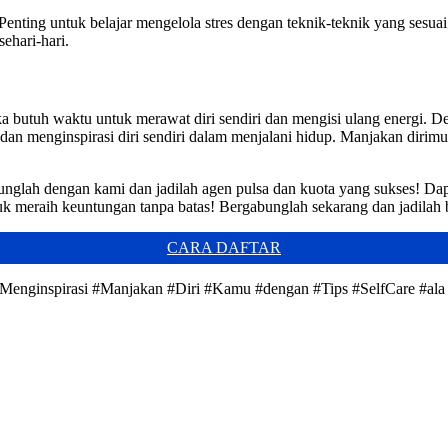
 Penting untuk belajar mengelola stres dengan teknik-teknik yang sesuai
ehari-hari.
a butuh waktu untuk merawat diri sendiri dan mengisi ulang energi. De
 dan menginspirasi diri sendiri dalam menjalani hidup. Manjakan dirim
nglah dengan kami dan jadilah agen pulsa dan kuota yang sukses! Da
uk meraih keuntungan tanpa batas! Bergabunglah sekarang dan jadilah b
CARA DAFTAR
g Menginspirasi #Manjakan #Diri #Kamu #dengan #Tips #SelfCare #ala