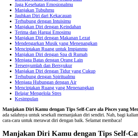
Jaga Kesehatan Emosionalmu
Manjakan Tubuhmu
Jauhkan Diri dari Kekacauan
Terhubung dengan Intuisimu
Manjakan Diri dengan Keindahan
Terima dan Hargai Emosimu
Manjakan Diri dengan Makanan Lezat
Mendengarkan Musik yang Menenangkan
Menciptakan Ruang untuk Impianmu
Manjakan Diri dengan Spa di Rumah
Menjaga Batas dengan Orang Lain
Tersenyumlah dan Bersyukur
Manjakan Diri dengan Tidur yang Cukup
Terhubung dengan Spiritualmu
Menjaga Hubungan dengan Air
Menciptakan Ruang yang Menenangkan
Belajar Mengelola Stres
Kesimpulan
Manjakan Diri Kamu dengan Tips Self-Care ala Pisces yang Men
ada salahnya untuk sesekali memanjakan diri sendiri. Nah, bagi kalia
cara-cara untuk merawat diri dengan baik. Selamat membaca!
Manjakan Diri Kamu dengan Tips Self-Car