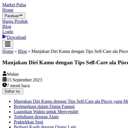
Market Pulsa
Home
Panduan
Harga Produk
Blog
Login
Download
Home
»
Blog
»
Manjakan Diri Kamu dengan Tips Self-Care ala Pisce
Manjakan Diri Kamu dengan Tips Self-Care ala Pisc
Wulan
15 September 2023
7
menit baca
Daftar Isi
-
Manjakan Diri Kamu dengan Tips Self-Care ala Pisces yang Me
Berimajinasi dalam Dunia Fantasi
Luangkan Waktu untuk Menyendiri
Terhubung dengan Alam
Praktekkan Seni
Berbagi Kasih dengan Orang Lain