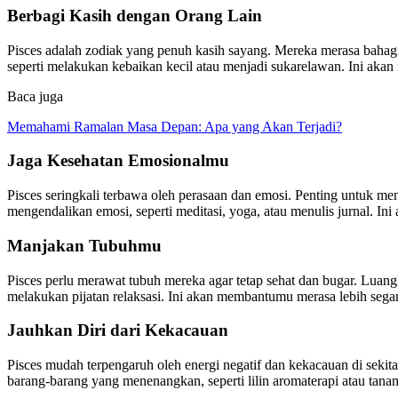
Berbagi Kasih dengan Orang Lain
Pisces adalah zodiak yang penuh kasih sayang. Mereka merasa bahagi
seperti melakukan kebaikan kecil atau menjadi sukarelawan. Ini aka
Baca juga
Memahami Ramalan Masa Depan: Apa yang Akan Terjadi?
Jaga Kesehatan Emosionalmu
Pisces seringkali terbawa oleh perasaan dan emosi. Penting untuk 
mengendalikan emosi, seperti meditasi, yoga, atau menulis jurnal. In
Manjakan Tubuhmu
Pisces perlu merawat tubuh mereka agar tetap sehat dan bugar. Lua
melakukan pijatan relaksasi. Ini akan membantumu merasa lebih segar
Jauhkan Diri dari Kekacauan
Pisces mudah terpengaruh oleh energi negatif dan kekacauan di sek
barang-barang yang menenangkan, seperti lilin aromaterapi atau ta