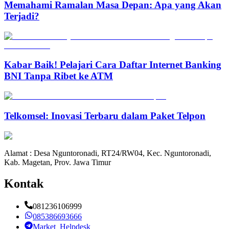
Memahami Ramalan Masa Depan: Apa yang Akan
Terjadi?
Kabar Baik! Pelajari Cara Daftar Internet Banking
BNI Tanpa Ribet ke ATM
Telkomsel: Inovasi Terbaru dalam Paket Telpon
Alamat : Desa Nguntoronadi, RT24/RW04, Kec. Nguntoronadi,
Kab. Magetan, Prov. Jawa Timur
Kontak
081236106999
085386693666
Market_Helpdesk