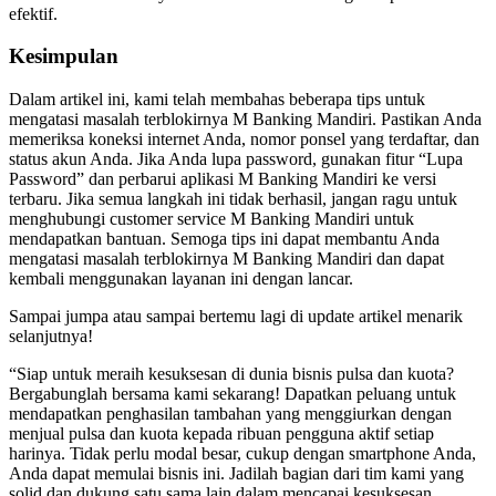
efektif.
Kesimpulan
Dalam artikel ini, kami telah membahas beberapa tips untuk
mengatasi masalah terblokirnya M Banking Mandiri. Pastikan Anda
memeriksa koneksi internet Anda, nomor ponsel yang terdaftar, dan
status akun Anda. Jika Anda lupa password, gunakan fitur “Lupa
Password” dan perbarui aplikasi M Banking Mandiri ke versi
terbaru. Jika semua langkah ini tidak berhasil, jangan ragu untuk
menghubungi customer service M Banking Mandiri untuk
mendapatkan bantuan. Semoga tips ini dapat membantu Anda
mengatasi masalah terblokirnya M Banking Mandiri dan dapat
kembali menggunakan layanan ini dengan lancar.
Sampai jumpa atau sampai bertemu lagi di update artikel menarik
selanjutnya!
“Siap untuk meraih kesuksesan di dunia bisnis pulsa dan kuota?
Bergabunglah bersama kami sekarang! Dapatkan peluang untuk
mendapatkan penghasilan tambahan yang menggiurkan dengan
menjual pulsa dan kuota kepada ribuan pengguna aktif setiap
harinya. Tidak perlu modal besar, cukup dengan smartphone Anda,
Anda dapat memulai bisnis ini. Jadilah bagian dari tim kami yang
solid dan dukung satu sama lain dalam mencapai kesuksesan.