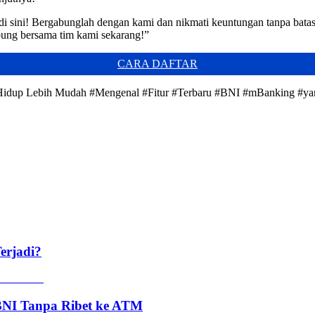
i sini! Bergabunglah dengan kami dan nikmati keuntungan tanpa batas. 
ung bersama tim kami sekarang!”
CARA DAFTAR
 Hidup Lebih Mudah #Mengenal #Fitur #Terbaru #BNI #mBanking #y
erjadi?
 BNI Tanpa Ribet ke ATM