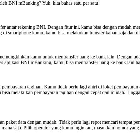
i oleh BNI mBanking? Yuk, kita bahas satu per satu!
nsfer antar rekening BNI. Dengan fitur ini, kamu bisa dengan mudah men
i smartphone kamu, kamu bisa melakukan transfer kapan saja dan di
 memungkinkan kamu untuk mentransfer uang ke bank lain. Dengan adany
 aplikasi BNI mBanking, kamu bisa mentransfer uang ke bank lain han
mbayaran tagihan. Kamu tidak perlu lagi antri di loket pembayaran at
bisa melakukan pembayaran tagihan dengan cepat dan mudah. Tinggal 
n paket data dengan mudah. Tidak perlu lagi repot mencari tempat pe
mana saja. Pilih operator yang kamu inginkan, masukkan nomor yang aka