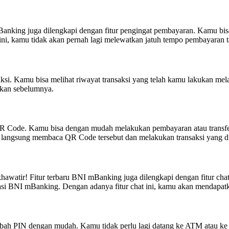
Banking juga dilengkapi dengan fitur pengingat pembayaran. Kamu bis
ni, kamu tidak akan pernah lagi melewatkan jatuh tempo pembayaran t
ksi. Kamu bisa melihat riwayat transaksi yang telah kamu lakukan mel
ukan sebelumnya.
ai QR Code. Kamu bisa dengan mudah melakukan pembayaran atau tran
langsung membaca QR Code tersebut dan melakukan transaksi yang di
watir! Fitur terbaru BNI mBanking juga dilengkapi dengan fitur cha
asi BNI mBanking. Dengan adanya fitur chat ini, kamu akan mendapatk
ah PIN dengan mudah. Kamu tidak perlu lagi datang ke ATM atau k