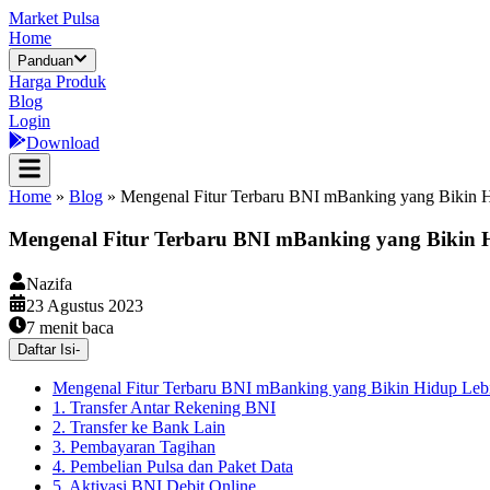
Market Pulsa
Home
Panduan
Harga Produk
Blog
Login
Download
Home
»
Blog
»
Mengenal Fitur Terbaru BNI mBanking yang Bikin 
Mengenal Fitur Terbaru BNI mBanking yang Bikin
Nazifa
23 Agustus 2023
7
menit baca
Daftar Isi
-
Mengenal Fitur Terbaru BNI mBanking yang Bikin Hidup Le
1. Transfer Antar Rekening BNI
2. Transfer ke Bank Lain
3. Pembayaran Tagihan
4. Pembelian Pulsa dan Paket Data
5. Aktivasi BNI Debit Online