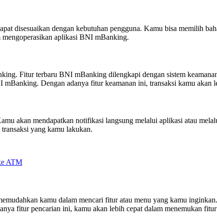
apat disesuaikan dengan kebutuhan pengguna. Kamu bisa memilih bahas
m mengoperasikan aplikasi BNI mBanking.
ing. Fitur terbaru BNI mBanking dilengkapi dengan sistem keamanan
I mBanking. Dengan adanya fitur keamanan ini, transaksi kamu akan l
Kamu akan mendapatkan notifikasi langsung melalui aplikasi atau melalu
g transaksi yang kamu lakukan.
 ke ATM
 memudahkan kamu dalam mencari fitur atau menu yang kamu inginkan
anya fitur pencarian ini, kamu akan lebih cepat dalam menemukan fit