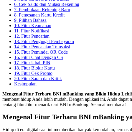
6. Cek Saldo dan Mutasi Rekening
7. Pembukaan Rekening Baru
8. Pemesanan Kartu Kredit
9. Pilihan Bahasa
10. Fitur Keamanan
11. Fitur Notifikasi
12. Fitur Pencarian
13. Fitur Pengingat Pembayaran
14. Fitur Pencatatan Transaksi
15. Fitur Pemindai QR Code
16. Fitur Chat Dengan CS
17. Fitur Ubah PIN
18. Fitur Blokir Kartu
19. Fitur Cek Promo
20. Fitur Saran dan Kritik
Kesimpulan
Mengenal Fitur Terbaru BNI mBanking yang Bikin Hidup Leb
membuat hidup Anda lebih mudah. Dengan aplikasi ini, Anda dapat mel
tentang fitur-fitur menarik dari BNI mBanking. Selamat membaca!
Mengenal Fitur Terbaru BNI mBanking y
Hidup di era digital saat ini memberikan banyak kemudahan, termasuk