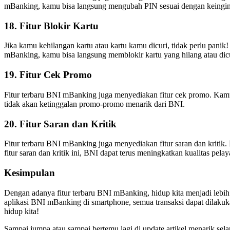
mBanking, kamu bisa langsung mengubah PIN sesuai dengan keingi
18. Fitur Blokir Kartu
Jika kamu kehilangan kartu atau kartu kamu dicuri, tidak perlu p
mBanking, kamu bisa langsung memblokir kartu yang hilang atau dicur
19. Fitur Cek Promo
Fitur terbaru BNI mBanking juga menyediakan fitur cek promo. Kam
tidak akan ketinggalan promo-promo menarik dari BNI.
20. Fitur Saran dan Kritik
Fitur terbaru BNI mBanking juga menyediakan fitur saran dan kriti
fitur saran dan kritik ini, BNI dapat terus meningkatkan kualitas pel
Kesimpulan
Dengan adanya fitur terbaru BNI mBanking, hidup kita menjadi lebih
aplikasi BNI mBanking di smartphone, semua transaksi dapat dilaku
hidup kita!
Sampai jumpa atau sampai bertemu lagi di update artikel menarik sela