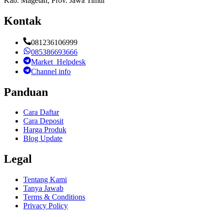
Kab. Magetan, Prov. Jawa Timur
Kontak
081236106999
085386693666
Market_Helpdesk
Channel info
Panduan
Cara Daftar
Cara Deposit
Harga Produk
Blog Update
Legal
Tentang Kami
Tanya Jawab
Terms & Conditions
Privacy Policy