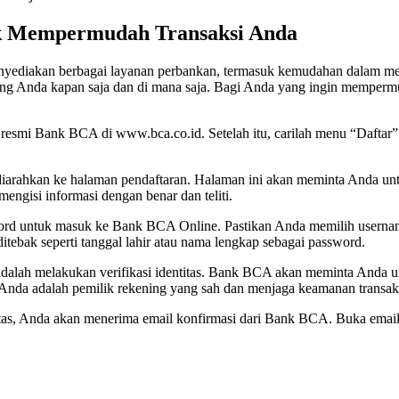
k Mempermudah Transaksi Anda
nyediakan berbagai layanan perbankan, termasuk kemudahan dalam me
g Anda kapan saja dan di mana saja. Bagi Anda yang ingin mempermu
esmi Bank BCA di www.bca.co.id. Setelah itu, carilah menu “Daftar” at
iarahkan ke halaman pendaftaran. Halaman ini akan meminta Anda untu
mengisi informasi dengan benar dan teliti.
rd untuk masuk ke Bank BCA Online. Pastikan Anda memilih username
tebak seperti tanggal lahir atau nama lengkap sebagai password.
dalah melakukan verifikasi identitas. Bank BCA akan meminta Anda u
 Anda adalah pemilik rekening yang sah dan menjaga keamanan transak
, Anda akan menerima email konfirmasi dari Bank BCA. Buka email terse