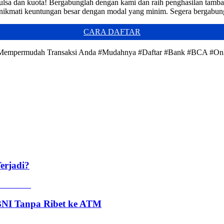
lsa dan kuota! Bergabunglah dengan kami dan raih penghasilan tamba
an nikmati keuntungan besar dengan modal yang minim. Segera bergabun
CARA DAFTAR
uk Mempermudah Transaksi Anda #Mudahnya #Daftar #Bank #BCA #On
erjadi?
 BNI Tanpa Ribet ke ATM