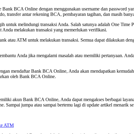
k ke Bank BCA Online dengan menggunakan username dan password yan
ldo, transfer antar rekening BCA, pembayaran tagihan, dan masih banya
ih untuk melindungi transaksi Anda. Salah satunya adalah One Time P
 Anda melakukan transaksi yang memerlukan verifikasi.
bank atau ATM untuk melakukan transaksi. Semua dapat dilakukan den
mbantu Anda jika mengalami masalah atau memiliki pertanyaan. And
ngan mendaftar Bank BCA Online, Anda akan mendapatkan kemudahan
warkan oleh Bank BCA Online.
miliki akun Bank BCA Online, Anda dapat mengakses berbagai layan
 Sampai jumpa atau sampai bertemu lagi di update artikel menarik se
 ke ATM