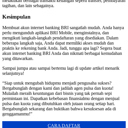
melakukan berbagai transaksi keuangan seperti transfer, pembayaran
tagihan, dan lain sebagainya.
Kesimpulan
Membuat akun internet banking BRI sangatlah mudah. Anda hanya
perlu mengunduh aplikasi BRI Mobile, menginstalnya, dan
mengikuti langkah-langkah pendaftaran yang disediakan. Dalam
beberapa langkah saja, Anda dapat memiliki akses mudah dan
praktis ke rekening bank Anda. Jadi, tunggu apa lagi? Segera buat
akun internet banking BRI Anda dan nikmati berbagai kemudahan
yang ditawarkan.
Sampai jumpa atau sampai bertemu lagi di update artikel menarik
selanjutnya!
“Siap untuk mengubah hidupmu menjadi pengusaha sukses?
Bergabunglah dengan kami dan jadilah agen pulsa dan kuota!
Mulailah meraih keuntungan dari bisnis yang tak pernah sepi
permintaan ini. Dapatkan kebebasan finansialmu dengan menjual
pulsa dan kuota yang dibutuhkan oleh jutaan orang setiap hari.
Bergabunglah sekarang dan buktikan bahwa kesuksesan ada di
genggamanmu!”
CARA DAFTAR