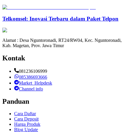
Telkomsel: Inovasi Terbaru dalam Paket Telpon
Alamat : Desa Nguntoronadi, RT24/RW04, Kec. Nguntoronadi,
Kab. Magetan, Prov. Jawa Timur
Kontak
081236106999
085386693666
Market_Helpdesk
Channel info
Panduan
Cara Daftar
Cara Deposit
Harga Produk
Blog Update