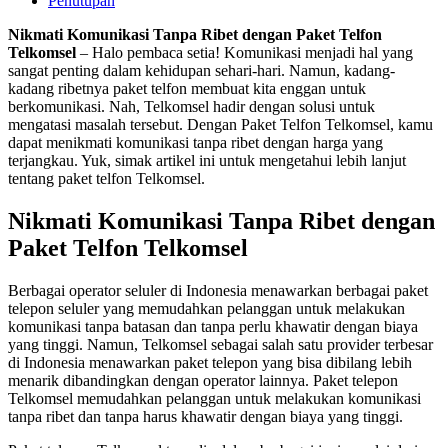
Penutupan
Nikmati Komunikasi Tanpa Ribet dengan Paket Telfon
Telkomsel
– Halo pembaca setia! Komunikasi menjadi hal yang
sangat penting dalam kehidupan sehari-hari. Namun, kadang-
kadang ribetnya paket telfon membuat kita enggan untuk
berkomunikasi. Nah, Telkomsel hadir dengan solusi untuk
mengatasi masalah tersebut. Dengan Paket Telfon Telkomsel, kamu
dapat menikmati komunikasi tanpa ribet dengan harga yang
terjangkau. Yuk, simak artikel ini untuk mengetahui lebih lanjut
tentang paket telfon Telkomsel.
Nikmati Komunikasi Tanpa Ribet dengan
Paket Telfon Telkomsel
Berbagai operator seluler di Indonesia menawarkan berbagai paket
telepon seluler yang memudahkan pelanggan untuk melakukan
komunikasi tanpa batasan dan tanpa perlu khawatir dengan biaya
yang tinggi. Namun, Telkomsel sebagai salah satu provider terbesar
di Indonesia menawarkan paket telepon yang bisa dibilang lebih
menarik dibandingkan dengan operator lainnya. Paket telepon
Telkomsel memudahkan pelanggan untuk melakukan komunikasi
tanpa ribet dan tanpa harus khawatir dengan biaya yang tinggi.