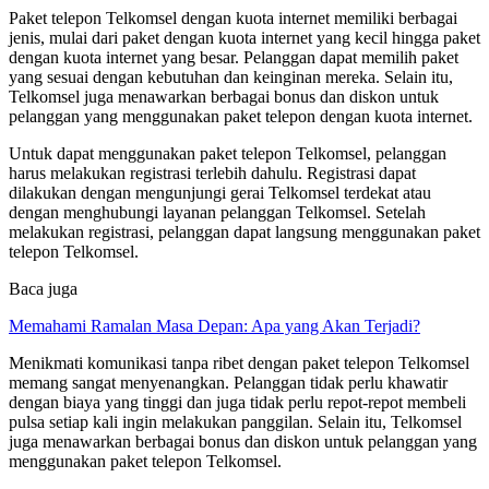
Paket telepon Telkomsel dengan kuota internet memiliki berbagai
jenis, mulai dari paket dengan kuota internet yang kecil hingga paket
dengan kuota internet yang besar. Pelanggan dapat memilih paket
yang sesuai dengan kebutuhan dan keinginan mereka. Selain itu,
Telkomsel juga menawarkan berbagai bonus dan diskon untuk
pelanggan yang menggunakan paket telepon dengan kuota internet.
Untuk dapat menggunakan paket telepon Telkomsel, pelanggan
harus melakukan registrasi terlebih dahulu. Registrasi dapat
dilakukan dengan mengunjungi gerai Telkomsel terdekat atau
dengan menghubungi layanan pelanggan Telkomsel. Setelah
melakukan registrasi, pelanggan dapat langsung menggunakan paket
telepon Telkomsel.
Baca juga
Memahami Ramalan Masa Depan: Apa yang Akan Terjadi?
Menikmati komunikasi tanpa ribet dengan paket telepon Telkomsel
memang sangat menyenangkan. Pelanggan tidak perlu khawatir
dengan biaya yang tinggi dan juga tidak perlu repot-repot membeli
pulsa setiap kali ingin melakukan panggilan. Selain itu, Telkomsel
juga menawarkan berbagai bonus dan diskon untuk pelanggan yang
menggunakan paket telepon Telkomsel.