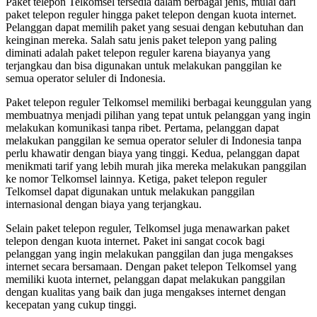
Paket telepon Telkomsel tersedia dalam berbagai jenis, mulai dari
paket telepon reguler hingga paket telepon dengan kuota internet.
Pelanggan dapat memilih paket yang sesuai dengan kebutuhan dan
keinginan mereka. Salah satu jenis paket telepon yang paling
diminati adalah paket telepon reguler karena biayanya yang
terjangkau dan bisa digunakan untuk melakukan panggilan ke
semua operator seluler di Indonesia.
Paket telepon reguler Telkomsel memiliki berbagai keunggulan yang
membuatnya menjadi pilihan yang tepat untuk pelanggan yang ingin
melakukan komunikasi tanpa ribet. Pertama, pelanggan dapat
melakukan panggilan ke semua operator seluler di Indonesia tanpa
perlu khawatir dengan biaya yang tinggi. Kedua, pelanggan dapat
menikmati tarif yang lebih murah jika mereka melakukan panggilan
ke nomor Telkomsel lainnya. Ketiga, paket telepon reguler
Telkomsel dapat digunakan untuk melakukan panggilan
internasional dengan biaya yang terjangkau.
Selain paket telepon reguler, Telkomsel juga menawarkan paket
telepon dengan kuota internet. Paket ini sangat cocok bagi
pelanggan yang ingin melakukan panggilan dan juga mengakses
internet secara bersamaan. Dengan paket telepon Telkomsel yang
memiliki kuota internet, pelanggan dapat melakukan panggilan
dengan kualitas yang baik dan juga mengakses internet dengan
kecepatan yang cukup tinggi.