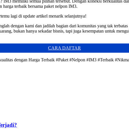
IM3 memiliki semua pilihan tersebut. Dengan koneksi berkualitas dan
an harga terbaik bersama paket nelpon IM3.
temu lagi di update artikel menarik selanjutnya!
nglah dengan kami dan jadilah bagian dari komunitas yang tak terbatas
sekarang, bukan hanya sekadar bisnis, tapi juga kesempatan untuk men
CARA DAFTAR
kualitas dengan Harga Terbaik #Paket #Nelpon #IM3 #Terbaik #Nikma
erjadi?