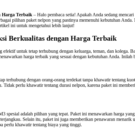
n Harga Terbaik
– Halo pembaca setia! Apakah Anda sedang mencari p
erbagai pilihan paket nelpon yang pastinya memenuhi kebutuhan Anda.
tikel ini untuk mengetahui lebih lanjut!
si Berkualitas dengan Harga Terbaik
g efektif untuk tetap terhubung dengan keluarga, teman, dan kolega. 
enawarkan harga terbaik yang sesuai dengan kebutuhan Anda. Inilah b
tetap terhubung dengan orang-orang terdekat tanpa khawatir tentang ku
 Tidak perlu khawatir tentang durasi nelpon, karena paket ini member
M3 spesial adalah pilihan yang tepat. Paket ini menawarkan harga yan
erjangkau. Selain itu, paket ini juga memberikan penawaran menarik u
a perlu khawatir tentang biaya yang tinggi.