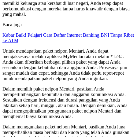
memiliki keluarga atau kerabat di luar negeri, Anda tetap dapat
berkomunikasi dengan mereka tanpa harus khawatir dengan biaya
yang mahal.
Baca juga
Kabar Baik! Pelajari Cara Daftar Internet Banking BNI Tanpa Ribet
ke ATM
Untuk mendapatkan paket nelpon Mentari, Anda dapat
mengaksesnya melalui aplikasi MyMentari atau melalui *123#.
Anda akan diberikan berbagai pilihan paket yang dapat Anda
sesuaikan dengan kebutuhan dan anggaran Anda. Prosesnya pun
sangat mudah dan cepat, sehingga Anda tidak perlu repot-repot
untuk mendapatkan paket nelpon yang Anda inginkan.
Dalam memilih paket nelpon Mentari, pastikan Anda
mempertimbangkan kebutuhan dan anggaran komunikasi Anda.
Sesuaikan dengan frekuensi dan durasi panggilan yang Anda
lakukan setiap hari, minggu, atau bulan. Dengan demikian, Anda
dapat mengoptimalkan penggunaan paket nelpon Mentari dan
menghemat biaya komunikasi Anda.
Dalam menggunakan paket nelpon Mentari, pastikan Anda juga
memperhatikan masa berlaku dan kuota yang telah Anda gunakan.