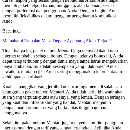
durasi nelpon yang sesuai dengan kebutuhan Anda. Anda dapat
memilih paket nelpon harian, mingguan, atau bulanan, sesuai
dengan preferensi dan penggunaan Anda. Dengan begitu, Anda
memiliki fleksibilitas dalam mengatur pengeluaran komunikasi
Anda.
Baca juga
Memahami Ramalan Masa Depan: Apa yang Akan Terjadi?
Tidak hanya itu, paket nelpon Mentari juga menyediakan kuota
internet tambahan sebagai bonus. Dengan adanya bonus ini, Anda
dapat tetap terhubung dengan dunia maya tanpa harus mengeluarkan
biaya tambahan. Ini adalah kesempatan yang tidak boleh Anda
lewatkan, terutama jika Anda sering menggunakan internet dalam
kehidupan sehari-hari.
Kualitas panggilan yang jernih dan lancar juga menjadi salah satu
keunggulan paket nelpon Mentari. Anda tidak perlu khawatir akan
suara yang terputus-putus atau sinyal yang lemah. Dengan jaringan
yang kuat dan infrastruktur yang handal, Mentari menjamin
pengalaman komunikasi yang berkualitas tinggi bagi para
penggunanya.
Selain itu, paket nelpon Mentari juga menyediakan fitur panggilan
internasional dengan tarif yang sangat terjangkau. Jadi, jika Anda