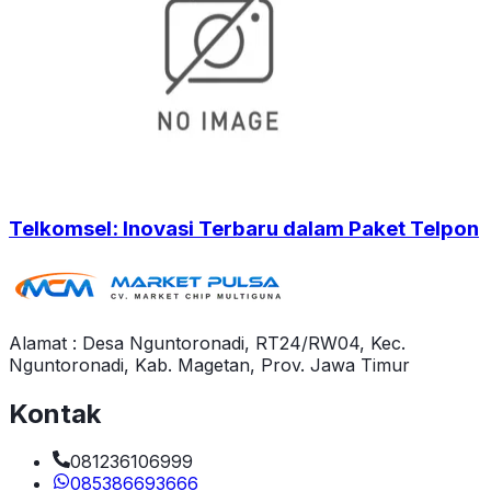
Telkomsel: Inovasi Terbaru dalam Paket Telpon
Alamat : Desa Nguntoronadi, RT24/RW04, Kec.
Nguntoronadi, Kab. Magetan, Prov. Jawa Timur
Kontak
081236106999
085386693666