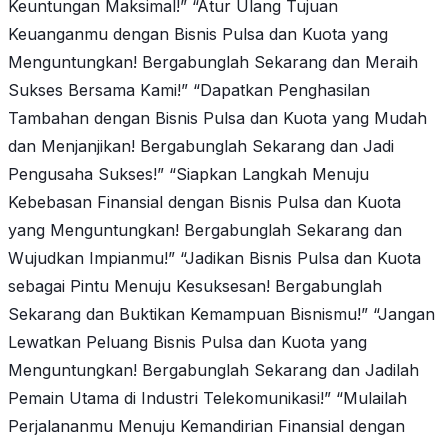
Keuntungan Maksimal!” “Atur Ulang Tujuan
Keuanganmu dengan Bisnis Pulsa dan Kuota yang
Menguntungkan! Bergabunglah Sekarang dan Meraih
Sukses Bersama Kami!” “Dapatkan Penghasilan
Tambahan dengan Bisnis Pulsa dan Kuota yang Mudah
dan Menjanjikan! Bergabunglah Sekarang dan Jadi
Pengusaha Sukses!” “Siapkan Langkah Menuju
Kebebasan Finansial dengan Bisnis Pulsa dan Kuota
yang Menguntungkan! Bergabunglah Sekarang dan
Wujudkan Impianmu!” “Jadikan Bisnis Pulsa dan Kuota
sebagai Pintu Menuju Kesuksesan! Bergabunglah
Sekarang dan Buktikan Kemampuan Bisnismu!” “Jangan
Lewatkan Peluang Bisnis Pulsa dan Kuota yang
Menguntungkan! Bergabunglah Sekarang dan Jadilah
Pemain Utama di Industri Telekomunikasi!” “Mulailah
Perjalananmu Menuju Kemandirian Finansial dengan