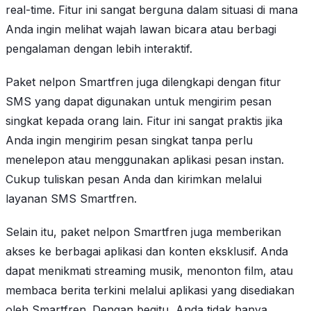
real-time. Fitur ini sangat berguna dalam situasi di mana
Anda ingin melihat wajah lawan bicara atau berbagi
pengalaman dengan lebih interaktif.
Paket nelpon Smartfren juga dilengkapi dengan fitur
SMS yang dapat digunakan untuk mengirim pesan
singkat kepada orang lain. Fitur ini sangat praktis jika
Anda ingin mengirim pesan singkat tanpa perlu
menelepon atau menggunakan aplikasi pesan instan.
Cukup tuliskan pesan Anda dan kirimkan melalui
layanan SMS Smartfren.
Selain itu, paket nelpon Smartfren juga memberikan
akses ke berbagai aplikasi dan konten eksklusif. Anda
dapat menikmati streaming musik, menonton film, atau
membaca berita terkini melalui aplikasi yang disediakan
oleh Smartfren. Dengan begitu, Anda tidak hanya