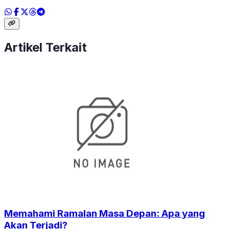
Artikel Terkait
Memahami Ramalan Masa Depan: Apa yang
Akan Terjadi?