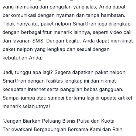
yang memukau dan panggilan yang jelas, Anda dapat
berkomunikasi dengan nyaman dan tanpa hambatan.
Tidak hanya itu, paket nelpon Smartfren juga dilengkapi
dengan berbagai fitur menarik lainnya, seperti video call
dan layanan SMS. Dengan begitu, Anda dapat menikmati
paket nelpon yang lengkap dan sesuai dengan
kebutuhan Anda.
Jadi, tunggu apa lagi? Segera dapatkan paket nelpon
Smartfren dengan fasilitas lengkap ini dan nikmati
kecepatan internet serta panggilan bebas gangguan.
Sampai jumpa atau sampai bertemu lagi di update artikel
menarik selanjutnya!
“Jangan Biarkan Peluang Bisnis Pulsa dan Kuota
Terlewatkan! Bergabunglah Bersama Kami dan Raih