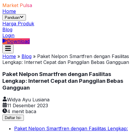
Market Pulsa
Home
Panduan
Harga Produk
Blog
Login
Download
Home
»
Blog
»
Paket Nelpon Smartfren dengan Fasilitas
Lengkap: Internet Cepat dan Panggilan Bebas Gangguan
Paket Nelpon Smartfren dengan Fasilitas
Lengkap: Internet Cepat dan Panggilan Bebas
Gangguan
Widya Ayu Lusiana
11 Desember 2023
4
menit baca
Daftar Isi
-
Paket Nelpon Smartfren dengan Fasilitas Lengkap: