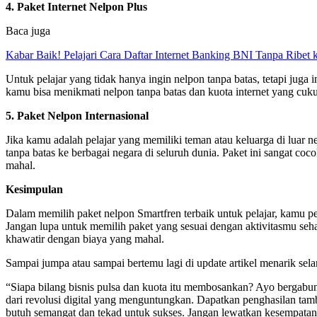
4. Paket Internet Nelpon Plus
Baca juga
Kabar Baik! Pelajari Cara Daftar Internet Banking BNI Tanpa Ribet
Untuk pelajar yang tidak hanya ingin nelpon tanpa batas, tetapi juga 
kamu bisa menikmati nelpon tanpa batas dan kuota internet yang cuku
5. Paket Nelpon Internasional
Jika kamu adalah pelajar yang memiliki teman atau keluarga di luar n
tanpa batas ke berbagai negara di seluruh dunia. Paket ini sangat co
mahal.
Kesimpulan
Dalam memilih paket nelpon Smartfren terbaik untuk pelajar, kamu
Jangan lupa untuk memilih paket yang sesuai dengan aktivitasmu seh
khawatir dengan biaya yang mahal.
Sampai jumpa atau sampai bertemu lagi di update artikel menarik sela
“Siapa bilang bisnis pulsa dan kuota itu membosankan? Ayo bergabung
dari revolusi digital yang menguntungkan. Dapatkan penghasilan tam
butuh semangat dan tekad untuk sukses. Jangan lewatkan kesempatan 