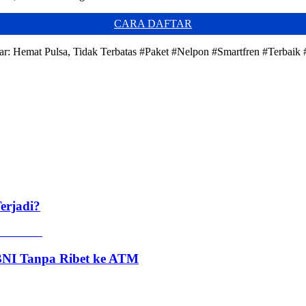
CARA DAFTAR
jar: Hemat Pulsa, Tidak Terbatas #Paket #Nelpon #Smartfren #Terbaik
erjadi?
 BNI Tanpa Ribet ke ATM