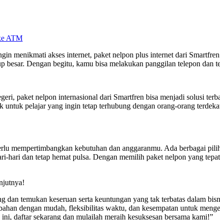
 ke ATM
ingin menikmati akses internet, paket nelpon plus internet dari Smartfr
p besar. Dengan begitu, kamu bisa melakukan panggilan telepon dan tet
egeri, paket nelpon internasional dari Smartfren bisa menjadi solusi t
cok untuk pelajar yang ingin tetap terhubung dengan orang-orang terdek
 perlu mempertimbangkan kebutuhan dan anggaranmu. Ada berbagai pil
ari-hari dan tetap hemat pulsa. Dengan memilih paket nelpon yang tep
njutnya!
 dan temukan keseruan serta keuntungan yang tak terbatas dalam bisnis
bahan dengan mudah, fleksibilitas waktu, dan kesempatan untuk menge
ini, daftar sekarang dan mulailah meraih kesuksesan bersama kami!”