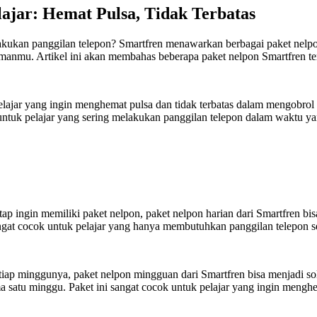
ajar: Hemat Pulsa, Tidak Terbatas
melakukan panggilan telepon? Smartfren menawarkan berbagai paket nel
manmu. Artikel ini akan membahas beberapa paket nelpon Smartfren ter
k pelajar yang ingin menghemat pulsa dan tidak terbatas dalam mengob
 untuk pelajar yang sering melakukan panggilan telepon dalam waktu ya
ap ingin memiliki paket nelpon, paket nelpon harian dari Smartfren bis
ngat cocok untuk pelajar yang hanya membutuhkan panggilan telepon ses
tiap minggunya, paket nelpon mingguan dari Smartfren bisa menjadi so
ma satu minggu. Paket ini sangat cocok untuk pelajar yang ingin meng