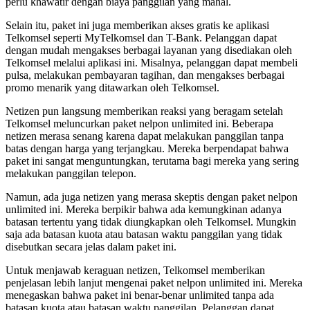
perlu khawatir dengan biaya panggilan yang mahal.
Selain itu, paket ini juga memberikan akses gratis ke aplikasi
Telkomsel seperti MyTelkomsel dan T-Bank. Pelanggan dapat
dengan mudah mengakses berbagai layanan yang disediakan oleh
Telkomsel melalui aplikasi ini. Misalnya, pelanggan dapat membeli
pulsa, melakukan pembayaran tagihan, dan mengakses berbagai
promo menarik yang ditawarkan oleh Telkomsel.
Netizen pun langsung memberikan reaksi yang beragam setelah
Telkomsel meluncurkan paket nelpon unlimited ini. Beberapa
netizen merasa senang karena dapat melakukan panggilan tanpa
batas dengan harga yang terjangkau. Mereka berpendapat bahwa
paket ini sangat menguntungkan, terutama bagi mereka yang sering
melakukan panggilan telepon.
Namun, ada juga netizen yang merasa skeptis dengan paket nelpon
unlimited ini. Mereka berpikir bahwa ada kemungkinan adanya
batasan tertentu yang tidak diungkapkan oleh Telkomsel. Mungkin
saja ada batasan kuota atau batasan waktu panggilan yang tidak
disebutkan secara jelas dalam paket ini.
Untuk menjawab keraguan netizen, Telkomsel memberikan
penjelasan lebih lanjut mengenai paket nelpon unlimited ini. Mereka
menegaskan bahwa paket ini benar-benar unlimited tanpa ada
batasan kuota atau batasan waktu panggilan. Pelanggan dapat