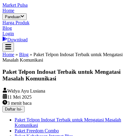
Market Pulsa
Home
Panduan
Harga Produk
Blog
Login
Download
Home
»
Blog
»
Paket Telpon Indosat Terbaik untuk Mengatasi
Masalah Komunikasi
Paket Telpon Indosat Terbaik untuk Mengatasi
Masalah Komunikasi
Widya Ayu Lusiana
11 Mei 2025
3
menit baca
Daftar Isi
-
Paket Telpon Indosat Terbaik untuk Mengatasi Masalah
Komunikasi
Paket Freedom Combo