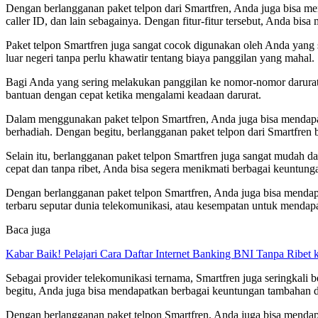
Dengan berlangganan paket telpon dari Smartfren, Anda juga bisa m
caller ID, dan lain sebagainya. Dengan fitur-fitur tersebut, Anda bisa
Paket telpon Smartfren juga sangat cocok digunakan oleh Anda yang 
luar negeri tanpa perlu khawatir tentang biaya panggilan yang mahal.
Bagi Anda yang sering melakukan panggilan ke nomor-nomor darurat,
bantuan dengan cepat ketika mengalami keadaan darurat.
Dalam menggunakan paket telpon Smartfren, Anda juga bisa mendapatk
berhadiah. Dengan begitu, berlangganan paket telpon dari Smartfren
Selain itu, berlangganan paket telpon Smartfren juga sangat mudah d
cepat dan tanpa ribet, Anda bisa segera menikmati berbagai keuntunga
Dengan berlangganan paket telpon Smartfren, Anda juga bisa mendapa
terbaru seputar dunia telekomunikasi, atau kesempatan untuk mendapa
Baca juga
Kabar Baik! Pelajari Cara Daftar Internet Banking BNI Tanpa Ribet
Sebagai provider telekomunikasi ternama, Smartfren juga seringkal
begitu, Anda juga bisa mendapatkan berbagai keuntungan tambahan da
Dengan berlangganan paket telpon Smartfren, Anda juga bisa mendap