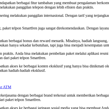
endapatkan berbagai fitur tambahan yang membuat pengalaman berkomu
 melakukan panggilan telepon dengan lebih efisien dan praktis.
sering melakukan panggilan internasional. Dengan tarif yang terjangka
 paket telpon Smartfren juga sangat direkomendasikan. Dengan layana
an berbagai bonus dan reward menarik. Misalnya, hadiah langsung, di
 bukan hanya sekadar kebutuhan, tapi juga bisa menjadi kesempatan un
an praktis. Anda bisa melakukan pembelian paket melalui aplikasi resm
n dari paket telpon Smartfren.
tkan akses ke berbagai konten eksklusif yang hanya bisa dinikmati o
tkan hadiah-hadiah eksklusif.
 ke ATM
i bekerjasama dengan berbagai brand terkenal untuk memberikan berb
ri paket telpon Smartfren.
atkan akses ke berbagai jaringan sosial media yang bisa membuat And