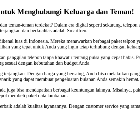
k untuk Menghubungi Keluarga dan Teman!
 dan teman-teman terdekat? Dalam era digital seperti sekarang, telepon
terjangkau dan berkualitas adalah Smartfren.
dikenal luas di Indonesia. Mereka menawarkan berbagai paket telpon 
 pilihan yang tepat untuk Anda yang ingin tetap terhubung dengan kelua
n panggilan telepon tanpa khawatir tentang pulsa yang cepat habis. P
ang sesuai dengan kebutuhan dan budget Anda.
yang terjangkau. Dengan harga yang bersaing, Anda bisa melakukan pang
menarik yang dapat membuat pengeluaran bulanan Anda semakin hemat.
da juga bisa mendapatkan berbagai keuntungan lainnya. Misalnya, paket
epot membeli paket data tambahan.
terbaik adalah kualitas layanannya. Dengan customer service yang ram