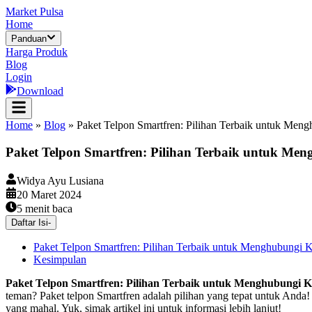
Market Pulsa
Home
Panduan
Harga Produk
Blog
Login
Download
Home
»
Blog
»
Paket Telpon Smartfren: Pilihan Terbaik untuk Men
Paket Telpon Smartfren: Pilihan Terbaik untuk Me
Widya Ayu Lusiana
20 Maret 2024
5
menit baca
Daftar Isi
-
Paket Telpon Smartfren: Pilihan Terbaik untuk Menghubungi 
Kesimpulan
Paket Telpon Smartfren: Pilihan Terbaik untuk Menghubungi 
teman? Paket telpon Smartfren adalah pilihan yang tepat untuk Anda!
yang mahal. Yuk, simak artikel ini untuk informasi lebih lanjut!