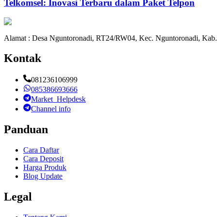
Telkomsel: Inovasi Terbaru dalam Paket Telpon
Alamat : Desa Nguntoronadi, RT24/RW04, Kec. Nguntoronadi, Kab.
Kontak
081236106999
085386693666
Market_Helpdesk
Channel info
Panduan
Cara Daftar
Cara Deposit
Harga Produk
Blog Update
Legal