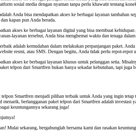
platform sosial media dengan nyaman tanpa perlu khawatir tentang kone
 adalah Anda bisa mendapatkan akses ke berbagai layanan tambahan sepe
un dan kapan pun Anda berada.
atkan akses ke berbagai layanan digital yang bisa membuat kehidupan 
anan-layanan tersebut, Anda bisa menghemat waktu dan tenaga dalam m
n terbaik adalah kemudahan dalam melakukan perpanjangan paket. And
, website resmi, atau SMS. Dengan begitu, Anda tidak perlu repot-repot 
tkan akses ke berbagai layanan khusus untuk pelanggan setia. Misalny
aket telpon dari Smartfren bukan hanya sekadar kebutuhan, tapi juga
elpon Smartfren menjadi pilihan terbaik untuk Anda yang ingin tetap
d menarik, berlangganan paket telpon dari Smartfren adalah investasi 
rbagai keuntungannya sekarang juga!
njutnya!
an! Mulai sekarang, bergabunglah bersama kami dan rasakan keuntung