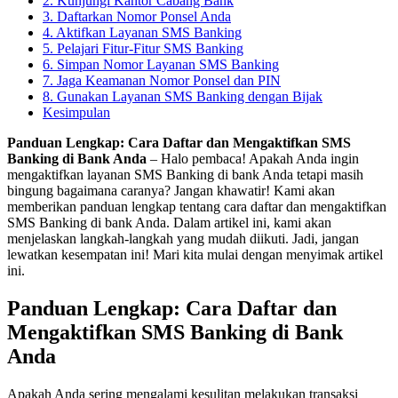
2. Kunjungi Kantor Cabang Bank
3. Daftarkan Nomor Ponsel Anda
4. Aktifkan Layanan SMS Banking
5. Pelajari Fitur-Fitur SMS Banking
6. Simpan Nomor Layanan SMS Banking
7. Jaga Keamanan Nomor Ponsel dan PIN
8. Gunakan Layanan SMS Banking dengan Bijak
Kesimpulan
Panduan Lengkap: Cara Daftar dan Mengaktifkan SMS
Banking di Bank Anda
– Halo pembaca! Apakah Anda ingin
mengaktifkan layanan SMS Banking di bank Anda tetapi masih
bingung bagaimana caranya? Jangan khawatir! Kami akan
memberikan panduan lengkap tentang cara daftar dan mengaktifkan
SMS Banking di bank Anda. Dalam artikel ini, kami akan
menjelaskan langkah-langkah yang mudah diikuti. Jadi, jangan
lewatkan kesempatan ini! Mari kita mulai dengan menyimak artikel
ini.
Panduan Lengkap: Cara Daftar dan
Mengaktifkan SMS Banking di Bank
Anda
Apakah Anda sering mengalami kesulitan melakukan transaksi