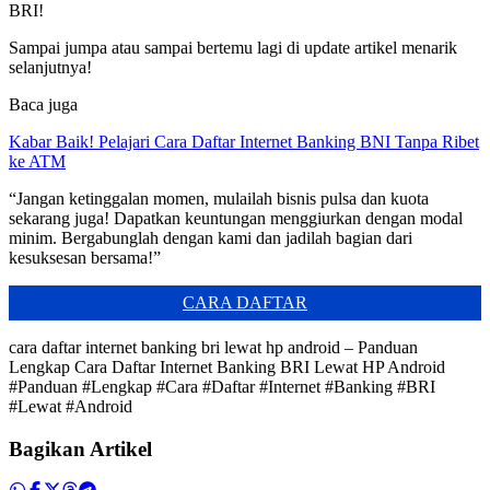
BRI!
Sampai jumpa atau sampai bertemu lagi di update artikel menarik
selanjutnya!
Baca juga
Kabar Baik! Pelajari Cara Daftar Internet Banking BNI Tanpa Ribet
ke ATM
“Jangan ketinggalan momen, mulailah bisnis pulsa dan kuota
sekarang juga! Dapatkan keuntungan menggiurkan dengan modal
minim. Bergabunglah dengan kami dan jadilah bagian dari
kesuksesan bersama!”
CARA DAFTAR
cara daftar internet banking bri lewat hp android – Panduan
Lengkap Cara Daftar Internet Banking BRI Lewat HP Android
#Panduan #Lengkap #Cara #Daftar #Internet #Banking #BRI
#Lewat #Android
Bagikan Artikel