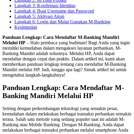
Langkah 2: Isi Data Pribadi
Langkah 3: Konfirmasi Identitas
Langkah 4: Buat Username dan Password
Langkah 5: Aktivasi Akun
Langkah 6: Login dan Mulai Gunakan M-Banking
Kesimpulan
Panduan Lengkap: Cara Mendaftar M-Banking Mandiri
Melalui HP
– Halo pembaca yang budiman! Bagi Anda yang ingin
memiliki kemudahan dalam mengakses layanan perbankan, M-
Banking Mandiri adalah solusinya. Melalui HP, Anda dapat
mendaftar dengan cepat dan praktis. Dalam artikel ini, kami akan
memberikan panduan lengkap tentang cara mendaftar M-Banking
Mandiri melalui HP. Jadi, tunggu apa lagi? Simak artikel ini untuk
mengetahui langkah-langkahnya!
Panduan Lengkap: Cara Mendaftar M-
Banking Mandiri Melalui HP
Seiring dengan perkembangan teknologi yang semakin pesat,
kemudahan dalam melakukan berbagai transaksi perbankan semakin
terasa. Salah satu metode yang sedang populer saat ini adalah M-
Banking atau Mobile Banking. Dengan M-Banking, Anda dapat
melakukan berbagai transaksi perbankan melalui smartphone Anda