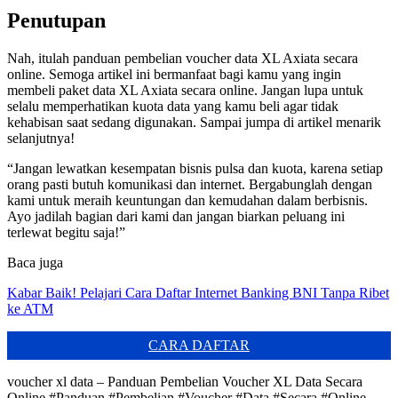
Penutupan
Nah, itulah panduan pembelian voucher data XL Axiata secara
online. Semoga artikel ini bermanfaat bagi kamu yang ingin
membeli paket data XL Axiata secara online. Jangan lupa untuk
selalu memperhatikan kuota data yang kamu beli agar tidak
kehabisan saat sedang digunakan. Sampai jumpa di artikel menarik
selanjutnya!
“Jangan lewatkan kesempatan bisnis pulsa dan kuota, karena setiap
orang pasti butuh komunikasi dan internet. Bergabunglah dengan
kami untuk meraih keuntungan dan kemudahan dalam berbisnis.
Ayo jadilah bagian dari kami dan jangan biarkan peluang ini
terlewat begitu saja!”
Baca juga
Kabar Baik! Pelajari Cara Daftar Internet Banking BNI Tanpa Ribet
ke ATM
CARA DAFTAR
voucher xl data – Panduan Pembelian Voucher XL Data Secara
Online #Panduan #Pembelian #Voucher #Data #Secara #Online