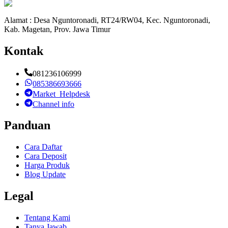
Alamat : Desa Nguntoronadi, RT24/RW04, Kec. Nguntoronadi,
Kab. Magetan, Prov. Jawa Timur
Kontak
081236106999
085386693666
Market_Helpdesk
Channel info
Panduan
Cara Daftar
Cara Deposit
Harga Produk
Blog Update
Legal
Tentang Kami
Tanya Jawab