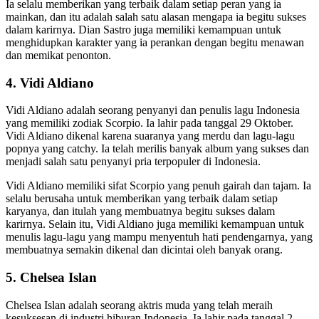
Ia selalu memberikan yang terbaik dalam setiap peran yang ia
mainkan, dan itu adalah salah satu alasan mengapa ia begitu sukses
dalam karirnya. Dian Sastro juga memiliki kemampuan untuk
menghidupkan karakter yang ia perankan dengan begitu menawan
dan memikat penonton.
4. Vidi Aldiano
Vidi Aldiano adalah seorang penyanyi dan penulis lagu Indonesia
yang memiliki zodiak Scorpio. Ia lahir pada tanggal 29 Oktober.
Vidi Aldiano dikenal karena suaranya yang merdu dan lagu-lagu
popnya yang catchy. Ia telah merilis banyak album yang sukses dan
menjadi salah satu penyanyi pria terpopuler di Indonesia.
Vidi Aldiano memiliki sifat Scorpio yang penuh gairah dan tajam. Ia
selalu berusaha untuk memberikan yang terbaik dalam setiap
karyanya, dan itulah yang membuatnya begitu sukses dalam
karirnya. Selain itu, Vidi Aldiano juga memiliki kemampuan untuk
menulis lagu-lagu yang mampu menyentuh hati pendengarnya, yang
membuatnya semakin dikenal dan dicintai oleh banyak orang.
5. Chelsea Islan
Chelsea Islan adalah seorang aktris muda yang telah meraih
kesuksesan di industri hiburan Indonesia. Ia lahir pada tanggal 2