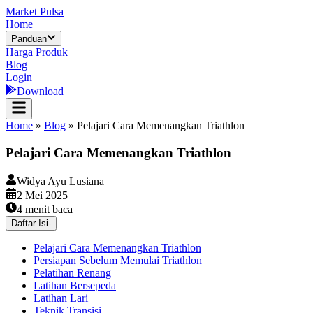
Market Pulsa
Home
Panduan
Harga Produk
Blog
Login
Download
Home
»
Blog
»
Pelajari Cara Memenangkan Triathlon
Pelajari Cara Memenangkan Triathlon
Widya Ayu Lusiana
2 Mei 2025
4
menit baca
Daftar Isi
-
Pelajari Cara Memenangkan Triathlon
Persiapan Sebelum Memulai Triathlon
Pelatihan Renang
Latihan Bersepeda
Latihan Lari
Teknik Transisi