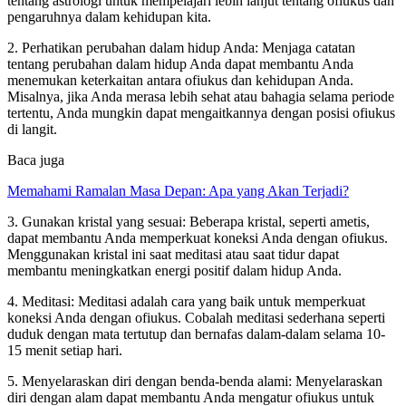
tentang astrologi untuk mempelajari lebih lanjut tentang ofiukus dan
pengaruhnya dalam kehidupan kita.
2. Perhatikan perubahan dalam hidup Anda: Menjaga catatan
tentang perubahan dalam hidup Anda dapat membantu Anda
menemukan keterkaitan antara ofiukus dan kehidupan Anda.
Misalnya, jika Anda merasa lebih sehat atau bahagia selama periode
tertentu, Anda mungkin dapat mengaitkannya dengan posisi ofiukus
di langit.
Baca juga
Memahami Ramalan Masa Depan: Apa yang Akan Terjadi?
3. Gunakan kristal yang sesuai: Beberapa kristal, seperti ametis,
dapat membantu Anda memperkuat koneksi Anda dengan ofiukus.
Menggunakan kristal ini saat meditasi atau saat tidur dapat
membantu meningkatkan energi positif dalam hidup Anda.
4. Meditasi: Meditasi adalah cara yang baik untuk memperkuat
koneksi Anda dengan ofiukus. Cobalah meditasi sederhana seperti
duduk dengan mata tertutup dan bernafas dalam-dalam selama 10-
15 menit setiap hari.
5. Menyelaraskan diri dengan benda-benda alami: Menyelaraskan
diri dengan alam dapat membantu Anda mengatur ofiukus untuk