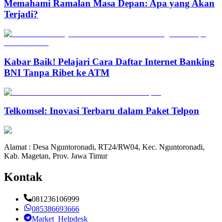
Memahami Ramalan Masa Depan: Apa yang Akan
Terjadi?
Kabar Baik! Pelajari Cara Daftar Internet Banking
BNI Tanpa Ribet ke ATM
Telkomsel: Inovasi Terbaru dalam Paket Telpon
Alamat : Desa Nguntoronadi, RT24/RW04, Kec. Nguntoronadi,
Kab. Magetan, Prov. Jawa Timur
Kontak
081236106999
085386693666
Market_Helpdesk