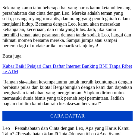
Sekarang kamu tahu beberapa hal yang harus kamu ketahui tentang
persahabatan dan cinta dengan Leo. Mereka adalah teman yang
setia, pasangan yang romantis, dan orang yang penuh gairah dalam
menjalani hidup. Bersama dengan Leo, kamu akan merasakan
kehangatan, keceriaan, dan cinta yang tulus. Jadi, jika kamu
memiliki teman atau pasangan dengan tanda zodiak Leo, hargai dan
nikmati momen bersama mereka. Sampai jumpa atau sampai
bertemu lagi di update artikel menarik selanjutnya!
Baca juga
Kabar Baik! Pelajari Cara Daftar Internet Banking BNI Tanpa Ribet
ke ATM
“Jangan sia-siakan kesempatanmu untuk meraih keuntungan dengan
berbisnis pulsa dan kuota! Bergabunglah dengan kami dan dapatkan
penghasilan tambahan yang menggiurkan. Siapkan dirimu untuk
memasuki dunia bisnis yang tak pernah sepi permintaan. Jadilah
bagian dari tim kami dan raih kesuksesan bersama!”
CARA DAFTAR
Leo – Persahabatan dan Cinta dengan Leo, Apa yang Harus Kamu
Tahu? #Persahabatan #dan #Cinta #dengan #Leo #Apa #yang