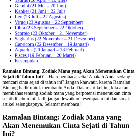
Taurus (20 April – 20 Mei)
Gemini (21 Mei – 20 Juni)
Kanker (21 Juni – 22 Juli)
Leo (23 Juli – 22 Agustus)
Virgo (23 Agustus – 22 September)
Libra (23 September – 22 Oktober)
Scorpio (23 Oktober – 21 November)
Sagitarius (22 November – 21 Desember)
Capricorn (22 Desember – 19 Januari)
Aquarius (20 Januari – 18 Februari)
Pisces (19 Februari – 20 Maret)
Kesimpulan
Ramalan Bintang: Zodiak Mana yang Akan Menemukan Cinta
Sejati di Tahun Ini?
– Halo pembaca setia! Apakah Anda sedang
mencari cinta sejati di tahun ini? Jangan khawatir, karena Ramalan
Bintang hadir untuk membantu Anda. Dalam artikel ini, kita akan
membahas tentang zodiak mana yang berpotensi menemukan cinta
sejati di tahun ini. Jadi, jangan lewatkan kesempatan ini dan simak
artikel selengkapnya. Selamat membaca!
Ramalan Bintang: Zodiak Mana yang
Akan Menemukan Cinta Sejati di Tahun
Ini?