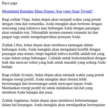
Baca juga
Memahami Ramalan Masa Depan: Apa yang Akan Terjadi?
Bagi zodiak Virgo, bulan depan akan menjadi waktu yang penuh
dengan cinta dan romantika. Anda mungkin akan bertemu dengan
seseorang yang istimewa atau hubungan Anda dengan pasangan
akan semakin erat. Nikmatilah momen-momen romantis ini dan
jangan ragu untuk mengekspresikan perasaan Anda.
Zodiak Libra, bulan depan akan membawa tantangan dalam
hubungan Anda. Anda mungkin akan mengalami konflik dengan
pasangan atau teman, tetapi ingatlah bahwa konflik adalah hal yang
wajar dalam setiap hubungan. Cobalah untuk berkomunikasi dengan
baik dan mencari solusi yang baik untuk masalah yang sedang Anda
hadapi.
Bagi zodiak Scorpio, bulan depan akan menjadi waktu yang penuh
dengan energi positif. Anda mungkin akan merasa lebih
bersemangat dan bersemangat untuk mencapai tujuan Anda.
Manfaatkan energi positif ini untuk melakukan hal-hal yang
membuat Anda bahagia dan puas.
Zodiak Sagitarius, bulan depan akan membawa keberuntungan
dalam hal keuangan. Anda mungkin akan mendapatkan kesempatan