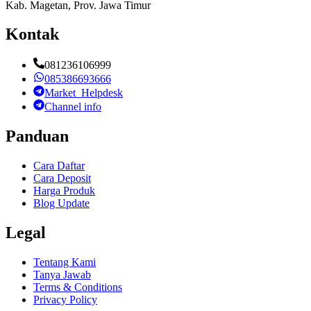
Kab. Magetan, Prov. Jawa Timur
Kontak
081236106999
085386693666
Market_Helpdesk
Channel info
Panduan
Cara Daftar
Cara Deposit
Harga Produk
Blog Update
Legal
Tentang Kami
Tanya Jawab
Terms & Conditions
Privacy Policy