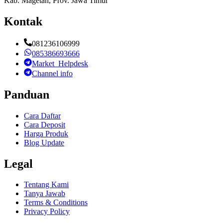
Kab. Magetan, Prov. Jawa Timur
Kontak
081236106999
085386693666
Market_Helpdesk
Channel info
Panduan
Cara Daftar
Cara Deposit
Harga Produk
Blog Update
Legal
Tentang Kami
Tanya Jawab
Terms & Conditions
Privacy Policy