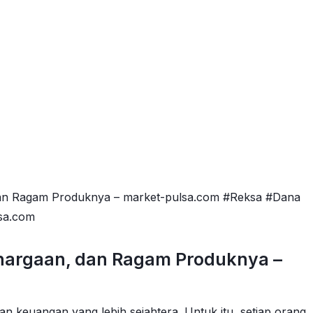
 dan Ragam Produknya – market-pulsa.com #Reksa #Dana
sa.com
ghargaan, dan Ragam Produknya –
keuangan yang lebih sejahtera. Untuk itu, setiap orang