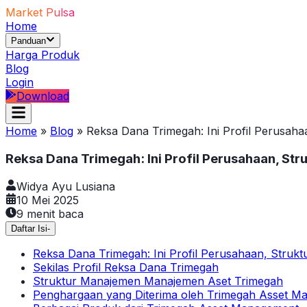
Market Pulsa
Home
Panduan
Harga Produk
Blog
Login
Download
Home
»
Blog
»
Reksa Dana Trimegah: Ini Profil Perusa
Reksa Dana Trimegah: Ini Profil Perusahaan, S
Widya Ayu Lusiana
10 Mei 2025
9
menit baca
Daftar Isi
-
Reksa Dana Trimegah: Ini Profil Perusahaan, Stru
Sekilas Profil Reksa Dana Trimegah
Struktur Manajemen Manajemen Aset Trimegah
Penghargaan yang Diterima oleh Trimegah Asset M