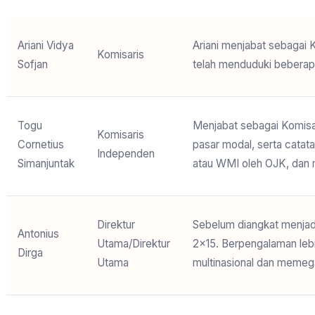
Ariani Vidya
Ariani menjabat sebagai 
Komisaris
Sofjan
telah menduduki beberapa
Togu
Menjabat sebagai Komisar
Komisaris
Cornetius
pasar modal, serta catata
Independen
Simanjuntak
atau WMI oleh OJK, dan m
Direktur
Sebelum diangkat menjad
Antonius
Utama/Direktur
2×15. Berpengalaman lebi
Dirga
Utama
multinasional dan memeg