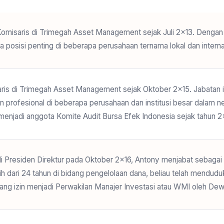
Komisaris di Trimegah Asset Management sejak Juli 2×13. Dengan p
 posisi penting di beberapa perusahaan ternama lokal dan interna
is di Trimegah Asset Management sejak Oktober 2×15. Jabatan ini 
n profesional di beberapa perusahaan dan institusi besar dalam n
enjadi anggota Komite Audit Bursa Efek Indonesia sejak tahun 2
i Presiden Direktur pada Oktober 2×16, Antony menjabat sebagai
h dari 24 tahun di bidang pengelolaan dana, beliau telah mendudu
ang izin menjadi Perwakilan Manajer Investasi atau WMI oleh De