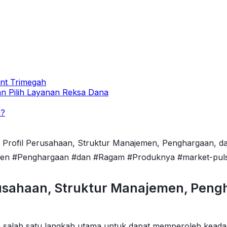
nt Trimegah
an Pilih Layanan Reksa Dana
m?
i Profil Perusahaan, Struktur Manajemen, Penghargaan,
emen #Penghargaan #dan #Ragam #Produknya #market-pul
erusahaan, Struktur Manajemen, Pen
alah satu langkah utama untuk dapat memperoleh keadaan 