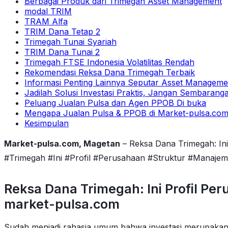
Berbagai Produk dari Trimegah Asset Management
modal TRIM
TRAM Alfa
TRIM Dana Tetap 2
Trimegah Tunai Syariah
TRIM Dana Tunai 2
Trimegah FTSE Indonesia Volatilitas Rendah
Rekomendasi Reksa Dana Trimegah Terbaik
Informasi Penting Lainnya Seputar Asset Manageme
Jadilah Solusi Investasi Praktis, Jangan Sembarang
Peluang Jualan Pulsa dan Agen PPOB Di buka
Mengapa Jualan Pulsa & PPOB di Market-pulsa.co
Kesimpulan
Market-pulsa.com, Magetan
– Reksa Dana Trimegah: In
#Trimegah #Ini #Profil #Perusahaan #Struktur #Manaj
Reksa Dana Trimegah: Ini Profil P
market-pulsa.com
Sudah menjadi rahasia umum bahwa investasi merupakan s