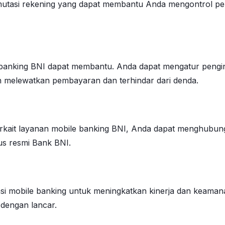
 mutasi rekening yang dapat membantu Anda mengontrol peng
 banking BNI dapat membantu. Anda dapat mengatur penging
kan melewatkan pembayaran dan terhindar dari denda.
terkait layanan mobile banking BNI, Anda dapat menghubu
tus resmi Bank BNI.
i mobile banking untuk meningkatkan kinerja dan keamanan
 dengan lancar.