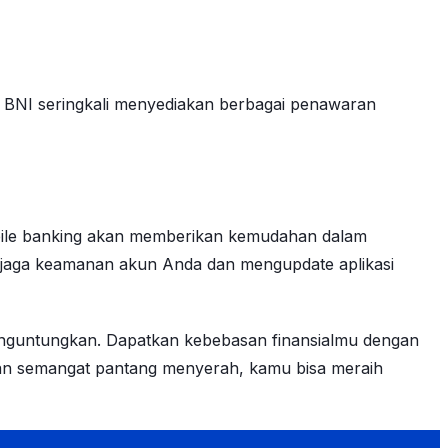
 BNI seringkali menyediakan berbagai penawaran
obile banking akan memberikan kemudahan dalam
njaga keamanan akun Anda dan mengupdate aplikasi
menguntungkan. Dapatkan kebebasan finansialmu dengan
an semangat pantang menyerah, kamu bisa meraih