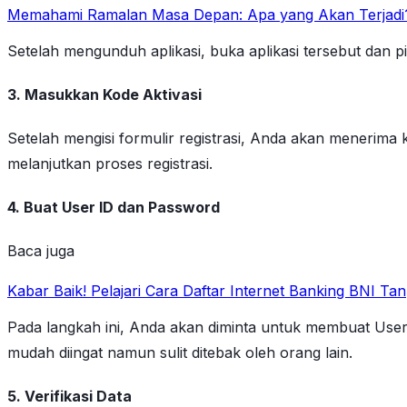
Memahami Ramalan Masa Depan: Apa yang Akan Terjadi
Setelah mengunduh aplikasi, buka aplikasi tersebut dan p
3. Masukkan Kode Aktivasi
Setelah mengisi formulir registrasi, Anda akan menerima 
melanjutkan proses registrasi.
4. Buat User ID dan Password
Baca juga
Kabar Baik! Pelajari Cara Daftar Internet Banking BNI T
Pada langkah ini, Anda akan diminta untuk membuat User
mudah diingat namun sulit ditebak oleh orang lain.
5. Verifikasi Data