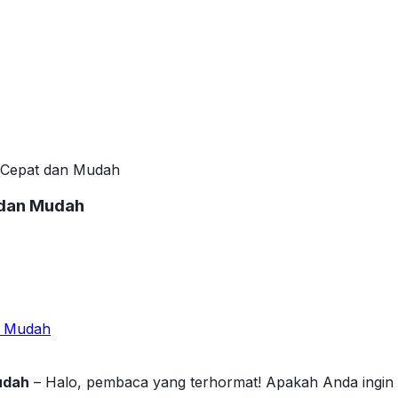
n Cepat dan Mudah
 dan Mudah
n Mudah
udah
– Halo, pembaca yang terhormat! Apakah Anda ingin 