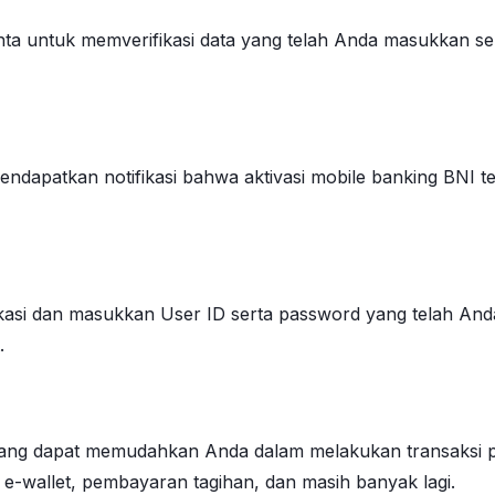
ta untuk memverifikasi data yang telah Anda masukkan s
dapatkan notifikasi bahwa aktivasi mobile banking BNI te
si dan masukkan User ID serta password yang telah Anda b
.
yang dapat memudahkan Anda dalam melakukan transaksi per
p e-wallet, pembayaran tagihan, dan masih banyak lagi.