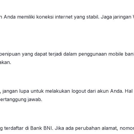
 Anda memiliki koneksi internet yang stabil. Jaga jaringa
penipuan yang dapat terjadi dalam penggunaan mobile ban
akan.
, jangan lupa untuk melakukan logout dari akun Anda. Hal 
bertanggung jawab.
g terdaftar di Bank BNI. Jika ada perubahan alamat, nomor