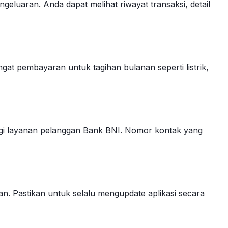
eluaran. Anda dapat melihat riwayat transaksi, detail
at pembayaran untuk tagihan bulanan seperti listrik,
ngi layanan pelanggan Bank BNI. Nomor kontak yang
. Pastikan untuk selalu mengupdate aplikasi secara