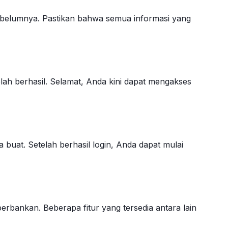
ebelumnya. Pastikan bahwa semua informasi yang
lah berhasil. Selamat, Anda kini dapat mengakses
uat. Setelah berhasil login, Anda dapat mulai
bankan. Beberapa fitur yang tersedia antara lain