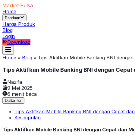
Market Pulsa
Home
Panduan
Harga Produk
Blog
Login
Download
Home
»
Blog
»
Tips Aktifkan Mobile Banking BNI denga
Tips Aktifkan Mobile Banking BNI dengan Cepat
Nazifa
9 Mei 2025
6
menit baca
Daftar Isi
-
Tips Aktifkan Mobile Banking BNI dengan Cepat da
Kesimpulan
Tips Aktifkan Mobile Banking BNI dengan Cepat dan M