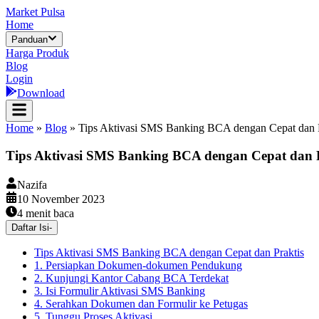
Market Pulsa
Home
Panduan
Harga Produk
Blog
Login
Download
Home
»
Blog
»
Tips Aktivasi SMS Banking BCA dengan Cepat dan P
Tips Aktivasi SMS Banking BCA dengan Cepat dan P
Nazifa
10 November 2023
4
menit baca
Daftar Isi
-
Tips Aktivasi SMS Banking BCA dengan Cepat dan Praktis
1. Persiapkan Dokumen-dokumen Pendukung
2. Kunjungi Kantor Cabang BCA Terdekat
3. Isi Formulir Aktivasi SMS Banking
4. Serahkan Dokumen dan Formulir ke Petugas
5. Tunggu Proses Aktivasi