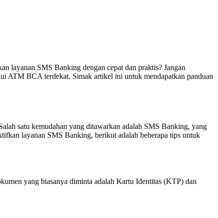
an layanan SMS Banking dengan cepat dan praktis? Jangan
lui ATM BCA terdekat. Simak artikel ini untuk mendapatkan panduan
n. Salah satu kemudahan yang ditawarkan adalah SMS Banking, yang
ifkan layanan SMS Banking, berikut adalah beberapa tips untuk
men yang biasanya diminta adalah Kartu Identitas (KTP) dan