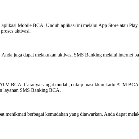
 aplikasi Mobile BCA. Unduh aplikasi ini melalui App Store atau Play
proses aktivasi.
nda juga dapat melakukan aktivasi SMS Banking melalui internet ba
alui ATM BCA. Caranya sangat mudah, cukup masukkan kartu ATM BCA 
akan layanan SMS Banking BCA.
 menikmati berbagai kemudahan yang ditawarkan. Anda dapat melakuka