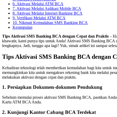
6. Aktivasi Melalui ATM BCA
7. Aktivasi Melalui Aplikasi Mobile BCA
8. Aktivasi Melalui Internet Banking BCA
9. Verifikasi Melalui ATM BCA
10. Nikmati Kemudahan SMS Banking BCA
Kesimpulan
Tips Aktivasi SMS Banking BCA dengan Cepat dan Praktis
– Ha
khawatir, kami punya tips untuk Anda! Aktivasi SMS Banking BCA d
lengkapnya. Jadi, tunggu apa lagi? Yuk, simak artikel ini sampai seles
Tips Aktivasi SMS Banking BCA dengan Ce
Kehadiran teknologi telah memberikan kemudahan bagi kita untuk me
memungkinkan kita untuk mengakses rekening bank kita melalui pes
melakukan aktivasi dengan cepat dan praktis.
1. Persiapkan Dokumen-dokumen Pendukung
Sebelum memulai proses aktivasi SMS Banking BCA, pastikan Anda 
Kartu ATM BCA Anda.
2. Kunjungi Kantor Cabang BCA Terdekat