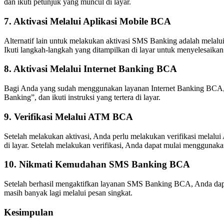
dan ikuti petunjuk yang muncul di layar.
7. Aktivasi Melalui Aplikasi Mobile BCA
Alternatif lain untuk melakukan aktivasi SMS Banking adalah melalui
Ikuti langkah-langkah yang ditampilkan di layar untuk menyelesaikan 
8. Aktivasi Melalui Internet Banking BCA
Bagi Anda yang sudah menggunakan layanan Internet Banking BCA, A
Banking”, dan ikuti instruksi yang tertera di layar.
9. Verifikasi Melalui ATM BCA
Setelah melakukan aktivasi, Anda perlu melakukan verifikasi mel
di layar. Setelah melakukan verifikasi, Anda dapat mulai menggun
10. Nikmati Kemudahan SMS Banking BCA
Setelah berhasil mengaktifkan layanan SMS Banking BCA, Anda dapat
masih banyak lagi melalui pesan singkat.
Kesimpulan