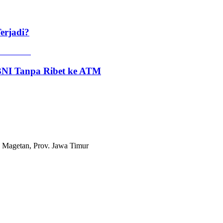
erjadi?
 BNI Tanpa Ribet ke ATM
 Magetan, Prov. Jawa Timur