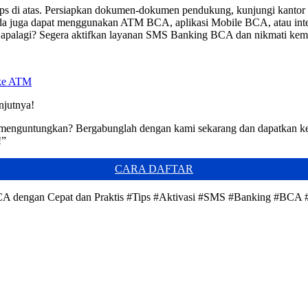
ips di atas. Persiapkan dokumen-dokumen pendukung, kunjungi kantor 
nda juga dapat menggunakan ATM BCA, aplikasi Mobile BCA, atau inter
apalagi? Segera aktifkan layanan SMS Banking BCA dan nikmati ke
 ke ATM
njutnya!
 menguntungkan? Bergabunglah dengan kami sekarang dan dapatkan ke
!”
CARA DAFTAR
BCA dengan Cepat dan Praktis #Tips #Aktivasi #SMS #Banking #BCA #