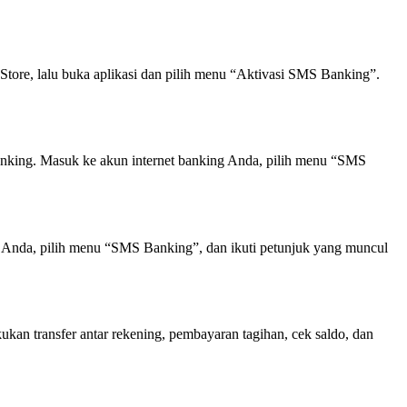
 Store, lalu buka aplikasi dan pilih menu “Aktivasi SMS Banking”.
nking. Masuk ke akun internet banking Anda, pilih menu “SMS
Anda, pilih menu “SMS Banking”, dan ikuti petunjuk yang muncul
n transfer antar rekening, pembayaran tagihan, cek saldo, dan