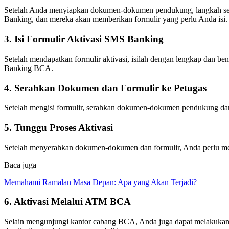
Setelah Anda menyiapkan dokumen-dokumen pendukung, langkah sela
Banking, dan mereka akan memberikan formulir yang perlu Anda isi.
3. Isi Formulir Aktivasi SMS Banking
Setelah mendapatkan formulir aktivasi, isilah dengan lengkap dan 
Banking BCA.
4. Serahkan Dokumen dan Formulir ke Petugas
Setelah mengisi formulir, serahkan dokumen-dokumen pendukung dan
5. Tunggu Proses Aktivasi
Setelah menyerahkan dokumen-dokumen dan formulir, Anda perlu men
Baca juga
Memahami Ramalan Masa Depan: Apa yang Akan Terjadi?
6. Aktivasi Melalui ATM BCA
Selain mengunjungi kantor cabang BCA, Anda juga dapat melakuk