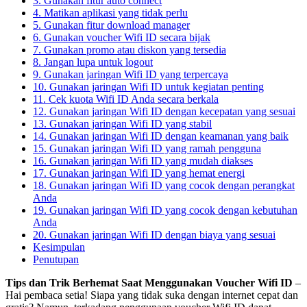
3. Gunakan fitur auto connect
4. Matikan aplikasi yang tidak perlu
5. Gunakan fitur download manager
6. Gunakan voucher Wifi ID secara bijak
7. Gunakan promo atau diskon yang tersedia
8. Jangan lupa untuk logout
9. Gunakan jaringan Wifi ID yang terpercaya
10. Gunakan jaringan Wifi ID untuk kegiatan penting
11. Cek kuota Wifi ID Anda secara berkala
12. Gunakan jaringan Wifi ID dengan kecepatan yang sesuai
13. Gunakan jaringan Wifi ID yang stabil
14. Gunakan jaringan Wifi ID dengan keamanan yang baik
15. Gunakan jaringan Wifi ID yang ramah pengguna
16. Gunakan jaringan Wifi ID yang mudah diakses
17. Gunakan jaringan Wifi ID yang hemat energi
18. Gunakan jaringan Wifi ID yang cocok dengan perangkat
Anda
19. Gunakan jaringan Wifi ID yang cocok dengan kebutuhan
Anda
20. Gunakan jaringan Wifi ID dengan biaya yang sesuai
Kesimpulan
Penutupan
Tips dan Trik Berhemat Saat Menggunakan Voucher Wifi ID
–
Hai pembaca setia! Siapa yang tidak suka dengan internet cepat dan