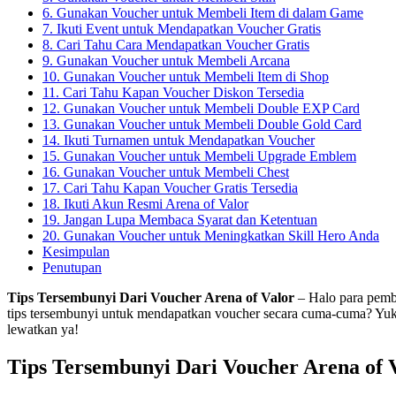
6. Gunakan Voucher untuk Membeli Item di dalam Game
7. Ikuti Event untuk Mendapatkan Voucher Gratis
8. Cari Tahu Cara Mendapatkan Voucher Gratis
9. Gunakan Voucher untuk Membeli Arcana
10. Gunakan Voucher untuk Membeli Item di Shop
11. Cari Tahu Kapan Voucher Diskon Tersedia
12. Gunakan Voucher untuk Membeli Double EXP Card
13. Gunakan Voucher untuk Membeli Double Gold Card
14. Ikuti Turnamen untuk Mendapatkan Voucher
15. Gunakan Voucher untuk Membeli Upgrade Emblem
16. Gunakan Voucher untuk Membeli Chest
17. Cari Tahu Kapan Voucher Gratis Tersedia
18. Ikuti Akun Resmi Arena of Valor
19. Jangan Lupa Membaca Syarat dan Ketentuan
20. Gunakan Voucher untuk Meningkatkan Skill Hero Anda
Kesimpulan
Penutupan
Tips Tersembunyi Dari Voucher Arena of Valor
– Halo para pemb
tips tersembunyi untuk mendapatkan voucher secara cuma-cuma? Yuk, 
lewatkan ya!
Tips Tersembunyi Dari Voucher Arena of 