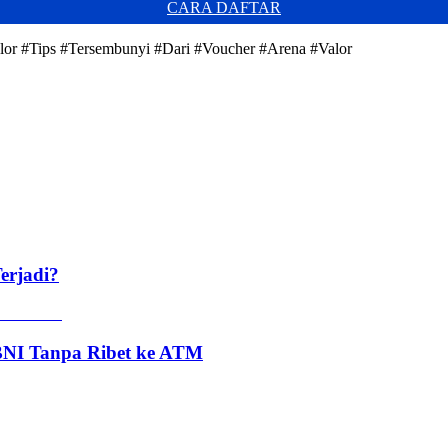
CARA DAFTAR
alor #Tips #Tersembunyi #Dari #Voucher #Arena #Valor
erjadi?
 BNI Tanpa Ribet ke ATM