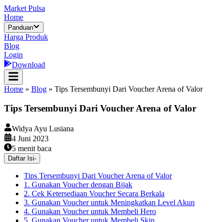
Market Pulsa
Home
Panduan
Harga Produk
Blog
Login
Download
Home
»
Blog
»
Tips Tersembunyi Dari Voucher Arena of Valor
Tips Tersembunyi Dari Voucher Arena of Valor
Widya Ayu Lusiana
4 Juni 2023
5
menit baca
Daftar Isi
-
Tips Tersembunyi Dari Voucher Arena of Valor
1. Gunakan Voucher dengan Bijak
2. Cek Ketersediaan Voucher Secara Berkala
3. Gunakan Voucher untuk Meningkatkan Level Akun
4. Gunakan Voucher untuk Membeli Hero
5. Gunakan Voucher untuk Membeli Skin