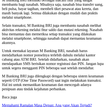
M Banking BRI memiliki berbagai macam fitur yang sangat
membantu bagi nasabah. Misalnya saja, nasabah bisa transfer uang,
beli pulsa, bayar tagihan, membeli tiket pesawat atau kereta, dan
masih banyak lagi. Semua dilakukan dengan mudah dan praktis
melalui smartphone.
Selain transaksi, M Banking BRI juga membantu nasabah melihat
aktivitas rekening melalui fitur saldo dan mutasi rekening. Nasabah
bisa memantau dan memeriksa setiap transaksi yang dilakukan
melalui smartphone, sehingga nasabah dapat memantau keamanan
akunnya.
Untuk memakai layanan M Banking BRI, nasabah harus
mendaftarkan nomor ponselnya terlebih dahulu melalui kantor
cabang atau ATM BRI. Setelah didaftarkan, nasabah akan
mendapatkan SMS berisikan nomor registrasi dan PIN. Jangan lupa
untuk segera mengganti PIN beberapa saat setelah mendaftar.
M Banking BRI juga dilengkapi dengan beberapa sistem keamanan
seperti OTP (One Time Password) saat ingin melakukan transaksi.
Hal ini untuk memastikan keamanan dan mencegah adanya
penipuan atau tindak kejahatan perbankan.
Baca juga
Memahami Ramalan Masa Depan: Apa yang Akan Terjadi?